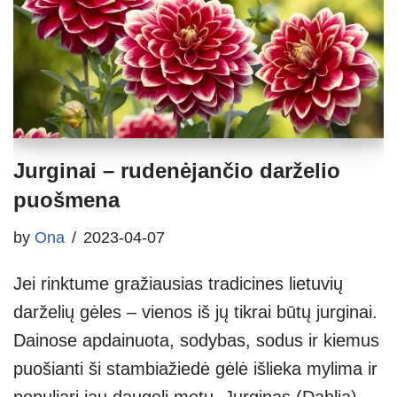
Jurginai – rudenėjančio darželio
puošmena
by
Ona
2023-04-07
Jei rinktume gražiausias tradicines lietuvių
darželių gėles – vienos iš jų tikrai būtų jurginai.
Dainose apdainuota, sodybas, sodus ir kiemus
puošianti ši stambiažiedė gėlė išlieka mylima ir
populiari jau daugelį metų. Jurginas (Dahlia) –