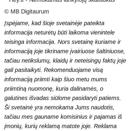
© MB Digitaurum
Įspėjame, kad šioje svetainėje pateikta
informacija neturėtų būti laikoma vienintele
teisinga informacija. Nors svetainę kuriame ir
informaciją joje tikriname įvairiuose šaltiniuose,
tačiau netikslumų, klaidų ir neteisingų faktų joje
gali pasitaikyti. Rekomenduojame visą
informaciją priimti kaip šiuo metu mums
priimtiną nuomonę, kuria dalinamės, o
galutines išvadas siūlome pasidaryti patiems.
Ši svetainė yra nemokama Jums naudotis,
tačiau mes gauname komisinius ir pajamas iš
įmonių, kurių reklamą matote joje. Reklama