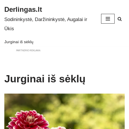
Derlingas.lt
Skip
Sodininkystė, Daržininkystė, Augalai ir
to
Ūkis
content
Jurginai iš sėklų
PARTNERIO REKLAMA
Jurginai iš sėklų