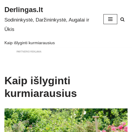
Derlingas.lt
Skip
Sodininkystė, Daržininkystė, Augalai ir
to
Ūkis
content
Kaip išlyginti kurmiarausius
PARTNERIO REKLAMA
Kaip išlyginti
kurmiarausius