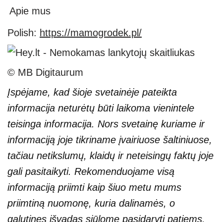
Apie mus
Polish:
https://mamogrodek.pl/
© MB Digitaurum
Įspėjame, kad šioje svetainėje pateikta
informacija neturėtų būti laikoma vienintele
teisinga informacija. Nors svetainę kuriame ir
informaciją joje tikriname įvairiuose šaltiniuose,
tačiau netikslumų, klaidų ir neteisingų faktų joje
gali pasitaikyti. Rekomenduojame visą
informaciją priimti kaip šiuo metu mums
priimtiną nuomonę, kuria dalinamės, o
galutines išvadas siūlome pasidaryti patiems.