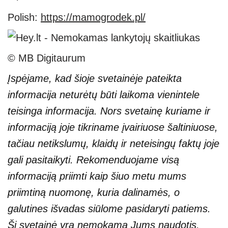
Polish:
https://mamogrodek.pl/
© MB Digitaurum
Įspėjame, kad šioje svetainėje pateikta
informacija neturėtų būti laikoma vienintele
teisinga informacija. Nors svetainę kuriame ir
informaciją joje tikriname įvairiuose šaltiniuose,
tačiau netikslumų, klaidų ir neteisingų faktų joje
gali pasitaikyti. Rekomenduojame visą
informaciją priimti kaip šiuo metu mums
priimtiną nuomonę, kuria dalinamės, o
galutines išvadas siūlome pasidaryti patiems.
Ši svetainė yra nemokama Jums naudotis,