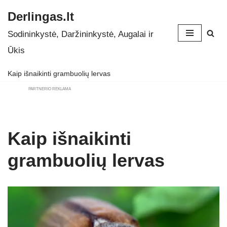
Derlingas.lt
Skip
Sodininkystė, Daržininkystė, Augalai ir
to
Ūkis
content
Kaip išnaikinti grambuolių lervas
PARTNERIO REKLAMA
Kaip išnaikinti
grambuolių lervas