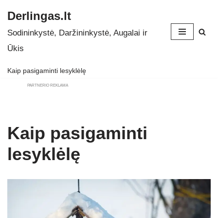
Derlingas.lt
Skip
Sodininkystė, Daržininkystė, Augalai ir
to
Ūkis
content
Kaip pasigaminti lesyklėlę
PARTNERIO REKLAMA
Kaip pasigaminti
lesyklėlę