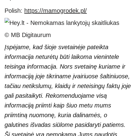
Polish:
https://mamogrodek.pl/
© MB Digitaurum
Įspėjame, kad šioje svetainėje pateikta
informacija neturėtų būti laikoma vienintele
teisinga informacija. Nors svetainę kuriame ir
informaciją joje tikriname įvairiuose šaltiniuose,
tačiau netikslumų, klaidų ir neteisingų faktų joje
gali pasitaikyti. Rekomenduojame visą
informaciją priimti kaip šiuo metu mums
priimtiną nuomonę, kuria dalinamės, o
galutines išvadas siūlome pasidaryti patiems.
Ši svetainė yra nemokama Jums naudotis,