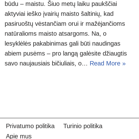
būdu – maistu. Šiuo metų laiku paukščiai
aktyviai ieško įvairių maisto šaltinių, kad
pasiruoštų vėstančiam orui ir mažėjančioms
natūralioms maisto atsargoms. Na, o
lesyklėlės pakabinimas gali būti naudingas
abiem pusėms – pro langą galėsite džiaugtis
savo naujausiais bičiuliais, o…
Read More »
Privatumo politika
Turinio politika
Apie mus