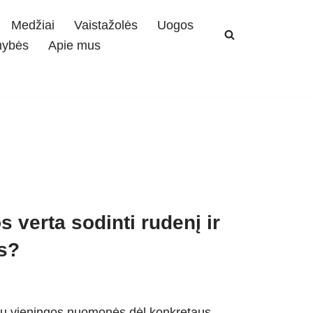
Medžiai
Vaistažolės
Uogos
mybės
Apie mus
 verta sodinti rudenį ir
is?
čiau vieningos nuomonės dėl konkretaus