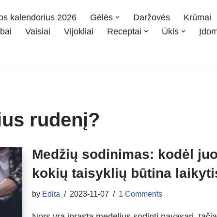
os kalendorius 2026
Gėlės
Daržovės
Krūmai
bai
Vaisiai
Vijokliai
Receptai
Ūkis
Įdo
ius rudenį?
Medžių sodinimas: kodėl juos
kokių taisyklių būtina laikyt
by
Edita
2023-11-07
1 Comments
Nors yra įprasta medelius sodinti pavasarį, ta