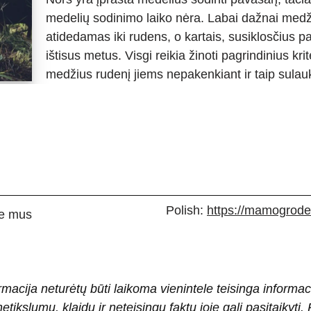
medelių sodinimo laiko nėra. Labai dažnai med
atidedamas iki rudens, o kartais, susiklosčius 
ištisus metus. Visgi reikia žinoti pagrindinius krit
medžius rudenį jiems nepakenkiant ir taip sula
Polish:
https://mamogrodek
e mus
rmacija neturėtų būti laikoma vienintele teisinga informac
 netikslumų, klaidų ir neteisingų faktų joje gali pasitaiky