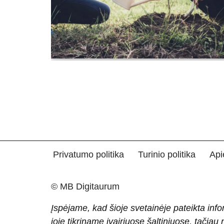
Privatumo politika
Turinio politika
Api
© MB Digitaurum
Įspėjame, kad šioje svetainėje pateikta info
joje tikriname įvairiuose šaltiniuose, tačiau