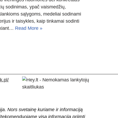
žių sodinimas, ypač vaismedžių,
palankioms sąlygoms, medeliai sodinami
erijus ir taisykles, kaip tinkamai sodinti
ukiant…
Read More »
.pl/
ija. Nors svetainę kuriame ir informaciją
ti. Rekomenduojame visą informaciją priimti