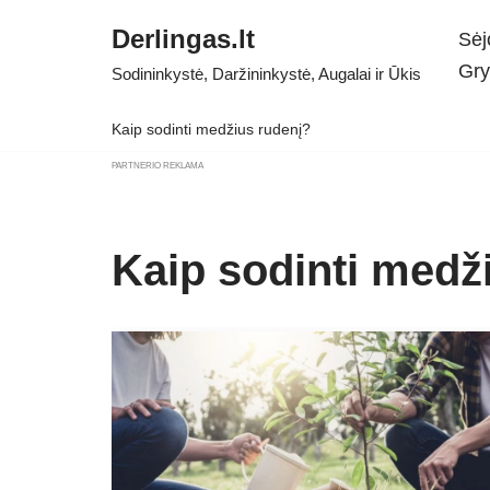
Derlingas.lt
Sėj
Skip
Gry
Sodininkystė, Daržininkystė, Augalai ir Ūkis
to
content
Kaip sodinti medžius rudenį?
PARTNERIO REKLAMA
Kaip sodinti medž