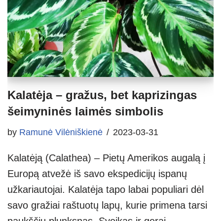
Kalatėja – gražus, bet kaprizingas
šeimyninės laimės simbolis
by
Ramunė Vilėniškienė
2023-03-31
Kalatėją (Calathea) – Pietų Amerikos augalą į
Europą atvežė iš savo ekspedicijų ispanų
užkariautojai. Kalatėja tapo labai populiari dėl
savo gražiai raštuotų lapų, kurie primena tarsi
paukščių plunksnas. Sveikas ir gerai