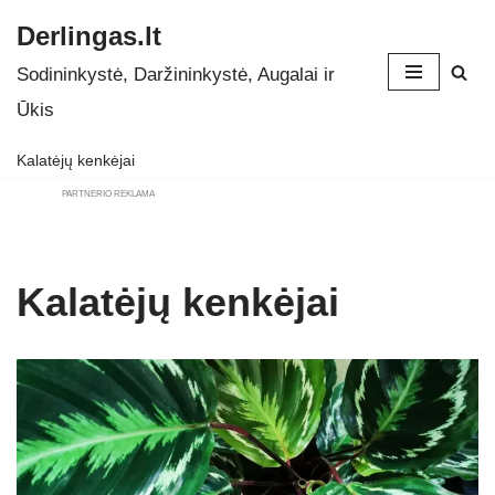
Derlingas.lt
Skip
Sodininkystė, Daržininkystė, Augalai ir
to
Ūkis
content
Kalatėjų kenkėjai
PARTNERIO REKLAMA
Kalatėjų kenkėjai