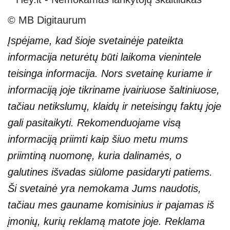
© MB Digitaurum
Įspėjame, kad šioje svetainėje pateikta
informacija neturėtų būti laikoma vienintele
teisinga informacija. Nors svetainę kuriame ir
informaciją joje tikriname įvairiuose šaltiniuose,
tačiau netikslumų, klaidų ir neteisingų faktų joje
gali pasitaikyti. Rekomenduojame visą
informaciją priimti kaip šiuo metu mums
priimtiną nuomonę, kuria dalinamės, o
galutines išvadas siūlome pasidaryti patiems.
Ši svetainė yra nemokama Jums naudotis,
tačiau mes gauname komisinius ir pajamas iš
įmonių, kurių reklamą matote joje. Reklama