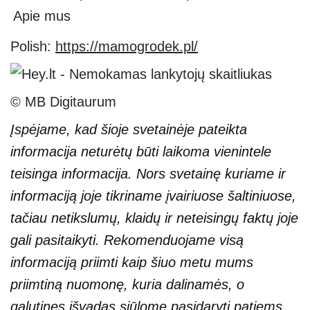
Apie mus
Polish:
https://mamogrodek.pl/
© MB Digitaurum
Įspėjame, kad šioje svetainėje pateikta
informacija neturėtų būti laikoma vienintele
teisinga informacija. Nors svetainę kuriame ir
informaciją joje tikriname įvairiuose šaltiniuose,
tačiau netikslumų, klaidų ir neteisingų faktų joje
gali pasitaikyti. Rekomenduojame visą
informaciją priimti kaip šiuo metu mums
priimtiną nuomonę, kuria dalinamės, o
galutines išvadas siūlome pasidaryti patiems.