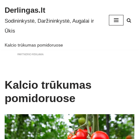
Derlingas.lt
Skip
Sodininkystė, Daržininkystė, Augalai ir
to
Ūkis
content
Kalcio trūkumas pomidoruose
PARTNERIO REKLAMA
Kalcio trūkumas
pomidoruose