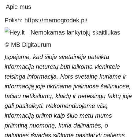
Apie mus
Polish:
https://mamogrodek.pl/
© MB Digitaurum
Įspėjame, kad šioje svetainėje pateikta
informacija neturėtų būti laikoma vienintele
teisinga informacija. Nors svetainę kuriame ir
informaciją joje tikriname įvairiuose šaltiniuose,
tačiau netikslumų, klaidų ir neteisingų faktų joje
gali pasitaikyti. Rekomenduojame visą
informaciją priimti kaip šiuo metu mums
priimtiną nuomonę, kuria dalinamės, o
galutines išvadas siūlome pasidaryti patiems.