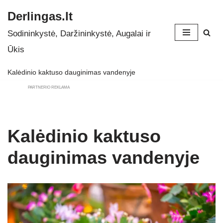
Derlingas.lt
Skip
Sodininkystė, Daržininkystė, Augalai ir
to
Ūkis
content
Kalėdinio kaktuso dauginimas vandenyje
PARTNERIO REKLAMA
Kalėdinio kaktuso
dauginimas vandenyje