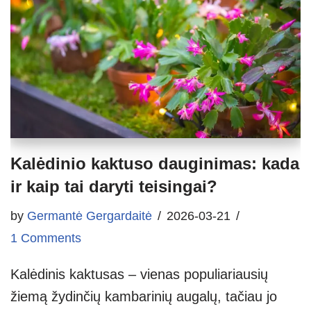
Kalėdinio kaktuso dauginimas: kada
ir kaip tai daryti teisingai?
by
Germantė Gergardaitė
2026-03-21
1 Comments
Kalėdinis kaktusas – vienas populiariausių
žiemą žydinčių kambarinių augalų, tačiau jo