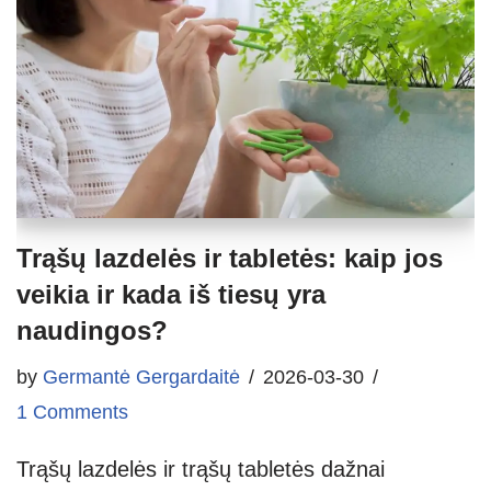
Trąšų lazdelės ir tabletės: kaip jos
veikia ir kada iš tiesų yra
naudingos?
by
Germantė Gergardaitė
2026-03-30
1 Comments
Trąšų lazdelės ir trąšų tabletės dažnai