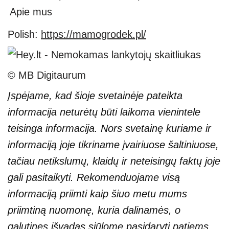
Apie mus
Polish:
https://mamogrodek.pl/
© MB Digitaurum
Įspėjame, kad šioje svetainėje pateikta
informacija neturėtų būti laikoma vienintele
teisinga informacija. Nors svetainę kuriame ir
informaciją joje tikriname įvairiuose šaltiniuose,
tačiau netikslumų, klaidų ir neteisingų faktų joje
gali pasitaikyti. Rekomenduojame visą
informaciją priimti kaip šiuo metu mums
priimtiną nuomonę, kuria dalinamės, o
galutines išvadas siūlome pasidaryti patiems.