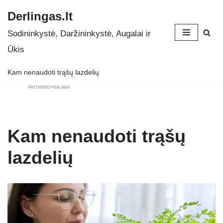
Derlingas.lt
Skip
Sodininkystė, Daržininkystė, Augalai ir
to
Ūkis
content
Kam nenaudoti trąšų lazdelių
PARTNERIO REKLAMA
Kam nenaudoti trąšų
lazdelių