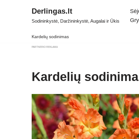
Derlingas.lt
Sėj
Skip
Gry
Sodininkystė, Daržininkystė, Augalai ir Ūkis
to
content
Kardelių sodinimas
PARTNERIO REKLAMA
Kardelių sodinima