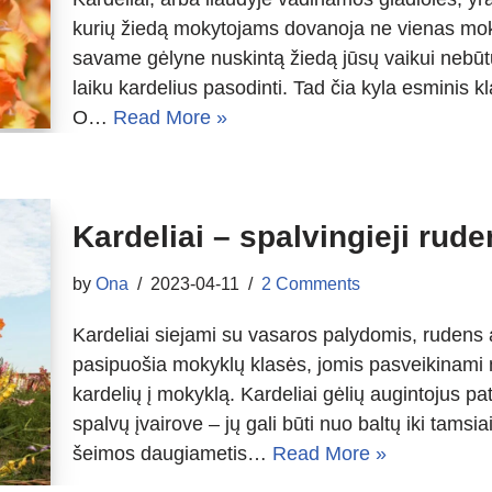
kurių žiedą mokytojams dovanoja ne vienas mok
savame gėlyne nuskintą žiedą jūsų vaikui nebūtų 
laiku kardelius pasodinti. Tad čia kyla esminis k
O…
Read More »
Kardeliai – spalvingieji rud
by
Ona
2023-04-11
2 Comments
Kardeliai siejami su vasaros palydomis, rudens 
pasipuošia mokyklų klasės, jomis pasveikinami
kardelių į mokyklą. Kardeliai gėlių augintojus pa
spalvų įvairove – jų gali būti nuo baltų iki tamsia
šeimos daugiametis…
Read More »