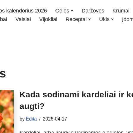
os kalendorius 2026
Gėlės
Daržovės
Krūmai
bai
Vaisiai
Vijokliai
Receptai
Ūkis
Įdo
s
Kada sodinami kardeliai ir k
augti?
by
Edita
2026-04-17
Kardeliai, arba liaudyje vadinamos gladiolės, yr