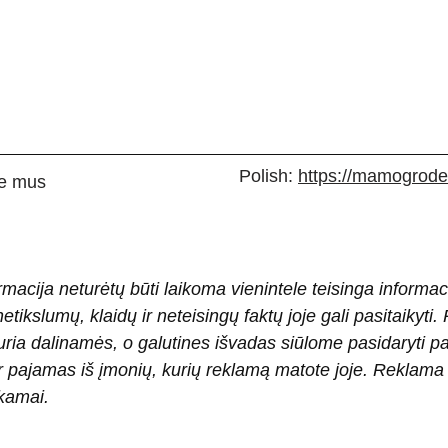
Polish:
https://mamogrodek
e mus
rmacija neturėtų būti laikoma vienintele teisinga informac
 netikslumų, klaidų ir neteisingų faktų joje gali pasitaiky
ria dalinamės, o galutines išvadas siūlome pasidaryti 
pajamas iš įmonių, kurių reklamą matote joje. Reklama pad
okamai.