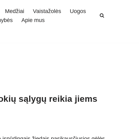
Medžiai
Vaistažolės
Uogos
mybės
Apie mus
okių sąlygų reikia jiems
a įspūdingais žiedais pasikausčiusios gėlės,