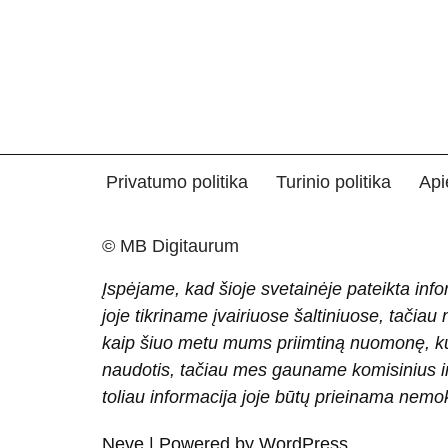
Privatumo politika
Turinio politika
Api
© MB Digitaurum
Įspėjame, kad šioje svetainėje pateikta info
joje tikriname įvairiuose šaltiniuose, tačiau
kaip šiuo metu mums priimtiną nuomonę, ku
naudotis, tačiau mes gauname komisinius ir 
toliau informacija joje būtų prieinama nem
Neve
| Powered by
WordPress