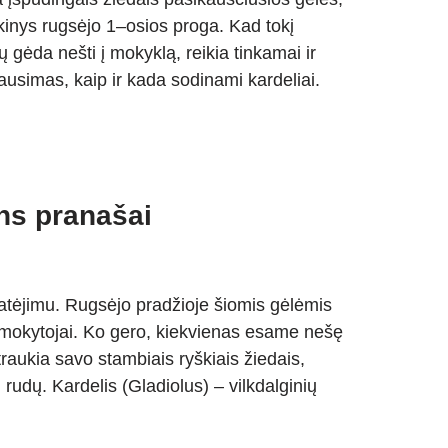
inys rugsėjo 1–osios proga. Kad tokį
gėda nešti į mokyklą, reikia tinkamai ir
lausimas, kaip ir kada sodinami kardeliai.
ens pranašai
atėjimu. Rugsėjo pradžioje šiomis gėlėmis
 mokytojai. Ko gero, kiekvienas esame nešę
traukia savo stambiais ryškiais žiedais,
i rudų. Kardelis (Gladiolus) – vilkdalginių