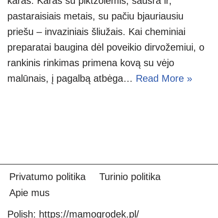
karas. Karas su piktžolėmis, sausra ir,
pastaraisiais metais, su pačiu bjauriausiu
priešu – invaziniais šliužais. Kai cheminiai
preparatai baugina dėl poveikio dirvožemiui, o
rankinis rinkimas primena kovą su vėjo
malūnais, į pagalbą atbėga…
Read More »
Privatumo politika
Turinio politika
Apie mus
Polish:
https://mamogrodek.pl/