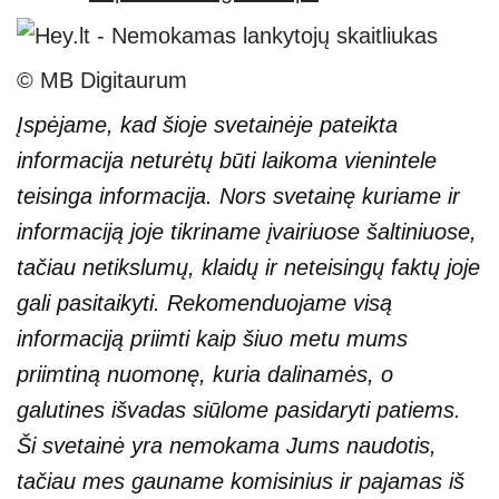
© MB Digitaurum
Įspėjame, kad šioje svetainėje pateikta
informacija neturėtų būti laikoma vienintele
teisinga informacija. Nors svetainę kuriame ir
informaciją joje tikriname įvairiuose šaltiniuose,
tačiau netikslumų, klaidų ir neteisingų faktų joje
gali pasitaikyti. Rekomenduojame visą
informaciją priimti kaip šiuo metu mums
priimtiną nuomonę, kuria dalinamės, o
galutines išvadas siūlome pasidaryti patiems.
Ši svetainė yra nemokama Jums naudotis,
tačiau mes gauname komisinius ir pajamas iš