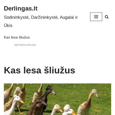
Derlingas.lt
Skip
Sodininkystė, Daržininkystė, Augalai ir
to
Ūkis
content
Kas lesa šliužus
PARTNERIO REKLAMA
Kas lesa šliužus