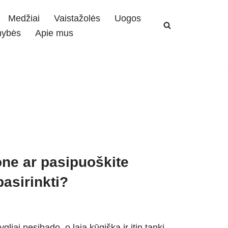
Medžiai
Vaistažolės
Uogos
mybės
Apie mus
one ar pasipuoškite
asirinkti?
ygliai nesibado, o laja kūgiška ir itin tanki –