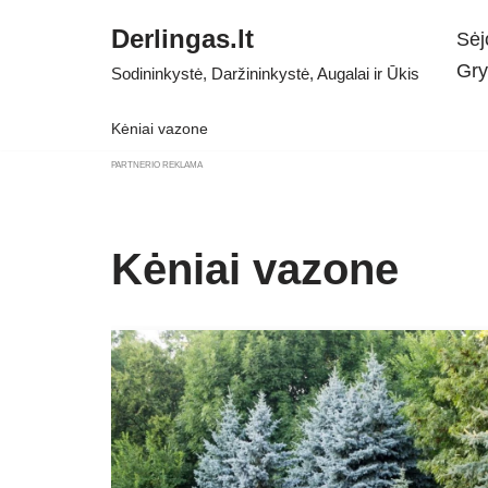
Derlingas.lt
Sėj
Skip
Gry
Sodininkystė, Daržininkystė, Augalai ir Ūkis
to
content
Kėniai vazone
PARTNERIO REKLAMA
Kėniai vazone