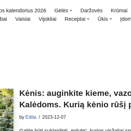
os kalendorius 2026
Gėlės
Daržovės
Krūmai
bai
Vaisiai
Vijokliai
Receptai
Ūkis
Įdo
Kėnis: auginkite kieme, vaz
Kalėdoms. Kurią kėnio rūšį p
by
Edita
2023-12-07
Galite būti suklaidinti „eglute“, kurios visžaliai sp