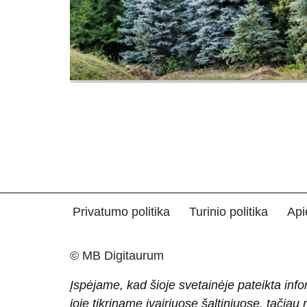
Privatumo politika
Turinio politika
Api
© MB Digitaurum
Įspėjame, kad šioje svetainėje pateikta info
joje tikriname įvairiuose šaltiniuose, tačiau