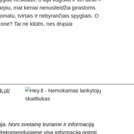
arpiu, mat kėniai nenusileidžia įprastoms
tu, tvirtais ir nebyrančiais spygliais. O
ne? Tai ne kliūtis, nes drąsiai
.pl/
ija. Nors svetainę kuriame ir informaciją
ti. Rekomenduojame visą informaciją priimti