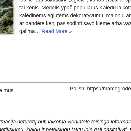
tai kėnis. Medelis ypač populiarus Kalėdų laikot
kalėdinėms eglutėms dekoratyvumu, maloniu aroma
ar bandėte kėnį pasisodinti savo kieme arba vazo
galima…
Read More »
Polish:
https://mamogrodek
e mus
rmacija neturėtų būti laikoma vienintele teisinga informac
 netikslumų, klaidų ir neteisingų faktų joje gali pasitaiky