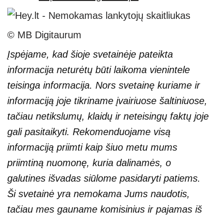
© MB Digitaurum
Įspėjame, kad šioje svetainėje pateikta
informacija neturėtų būti laikoma vienintele
teisinga informacija. Nors svetainę kuriame ir
informaciją joje tikriname įvairiuose šaltiniuose,
tačiau netikslumų, klaidų ir neteisingų faktų joje
gali pasitaikyti. Rekomenduojame visą
informaciją priimti kaip šiuo metu mums
priimtiną nuomonę, kuria dalinamės, o
galutines išvadas siūlome pasidaryti patiems.
Ši svetainė yra nemokama Jums naudotis,
tačiau mes gauname komisinius ir pajamas iš