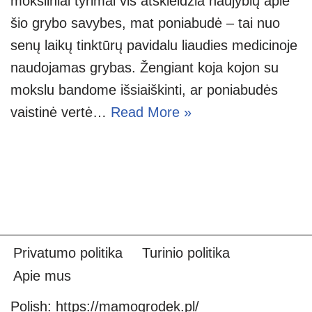
moksliniai tyrimai vis atskleidžia naujybių apie
šio grybo savybes, mat poniabudė – tai nuo
senų laikų tinktūrų pavidalu liaudies medicinoje
naudojamas grybas. Žengiant koja kojon su
mokslu bandome išsiaiškinti, ar poniabudės
vaistinė vertė…
Read More »
Privatumo politika
Turinio politika
Apie mus
Polish:
https://mamogrodek.pl/