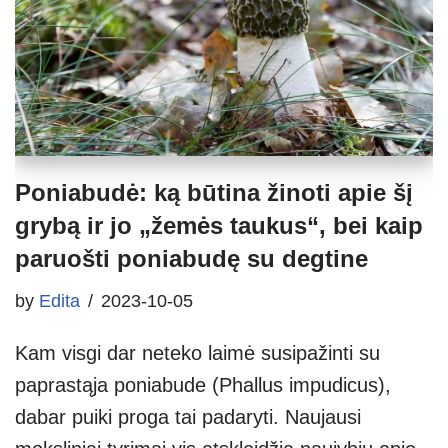
Poniabudė: ką būtina žinoti apie šį
grybą ir jo „žemės taukus“, bei kaip
paruošti poniabudę su degtine
by
Edita
2023-10-05
Kam visgi dar neteko laimė susipažinti su
paprastąja poniabude (Phallus impudicus),
dabar puiki proga tai padaryti. Naujausi