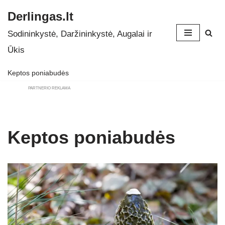
Derlingas.lt
Skip
Sodininkystė, Daržininkystė, Augalai ir
to
Ūkis
content
Keptos poniabudės
PARTNERIO REKLAMA
Keptos poniabudės