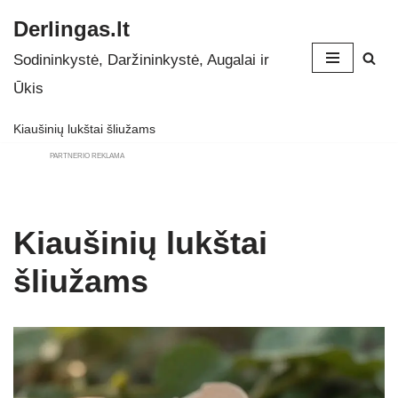
Derlingas.lt
Skip
Sodininkystė, Daržininkystė, Augalai ir
to
Ūkis
content
Kiaušinių lukštai šliužams
PARTNERIO REKLAMA
Kiaušinių lukštai
šliužams