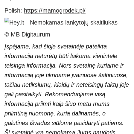
Polish:
https://mamogrodek.pl/
© MB Digitaurum
Įspėjame, kad šioje svetainėje pateikta
informacija neturėtų būti laikoma vienintele
teisinga informacija. Nors svetainę kuriame ir
informaciją joje tikriname įvairiuose šaltiniuose,
tačiau netikslumų, klaidų ir neteisingų faktų joje
gali pasitaikyti. Rekomenduojame visą
informaciją priimti kaip šiuo metu mums
priimtiną nuomonę, kuria dalinamės, o
galutines išvadas siūlome pasidaryti patiems.
Ši svetainė yra nemokama Jums naudotis,