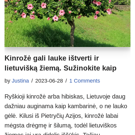
Kinrožė gali lauke ištverti ir
lietuvišką žiemą. Sužinokite kaip
by
Justina
2023-06-28
1 Comments
Ryškioji kinrožė arba hibiskas, Lietuvoje daug
dažniau auginama kaip kambarinė, o ne lauko
gėlė. Kilusi iš Pietryčių Azijos, kinrožė labai
mėgsta drėgmę ir šilumą, todėl lietuviškos
žiemos jai yra didelis iššūkis. Tačiau