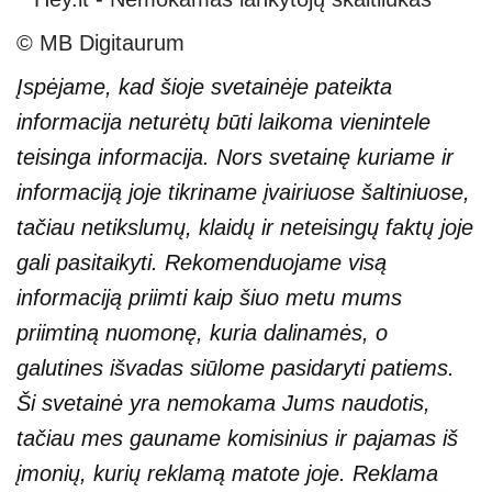
© MB Digitaurum
Įspėjame, kad šioje svetainėje pateikta
informacija neturėtų būti laikoma vienintele
teisinga informacija. Nors svetainę kuriame ir
informaciją joje tikriname įvairiuose šaltiniuose,
tačiau netikslumų, klaidų ir neteisingų faktų joje
gali pasitaikyti. Rekomenduojame visą
informaciją priimti kaip šiuo metu mums
priimtiną nuomonę, kuria dalinamės, o
galutines išvadas siūlome pasidaryti patiems.
Ši svetainė yra nemokama Jums naudotis,
tačiau mes gauname komisinius ir pajamas iš
įmonių, kurių reklamą matote joje. Reklama