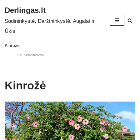
Derlingas.lt
Skip
Sodininkystė, Daržininkystė, Augalai ir
to
Ūkis
content
Kinrožė
PARTNERIO REKLAMA
Kinrožė