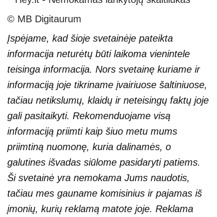
© MB Digitaurum
Įspėjame, kad šioje svetainėje pateikta
informacija neturėtų būti laikoma vienintele
teisinga informacija. Nors svetainę kuriame ir
informaciją joje tikriname įvairiuose šaltiniuose,
tačiau netikslumų, klaidų ir neteisingų faktų joje
gali pasitaikyti. Rekomenduojame visą
informaciją priimti kaip šiuo metu mums
priimtiną nuomonę, kuria dalinamės, o
galutines išvadas siūlome pasidaryti patiems.
Ši svetainė yra nemokama Jums naudotis,
tačiau mes gauname komisinius ir pajamas iš
įmonių, kurių reklamą matote joje. Reklama