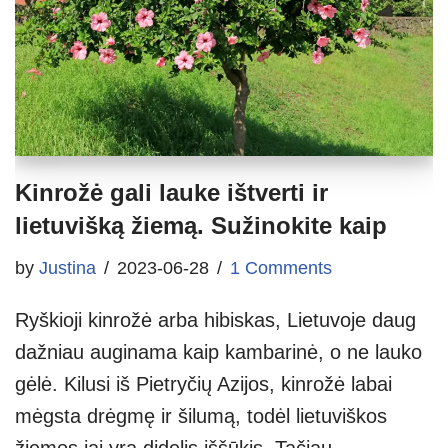
Kinrožė gali lauke ištverti ir
lietuvišką žiemą. Sužinokite kaip
by
Justina
2023-06-28
1 Comments
Ryškioji kinrožė arba hibiskas, Lietuvoje daug
dažniau auginama kaip kambarinė, o ne lauko
gėlė. Kilusi iš Pietryčių Azijos, kinrožė labai
mėgsta drėgmę ir šilumą, todėl lietuviškos
žiemos jai yra didelis iššūkis. Tačiau