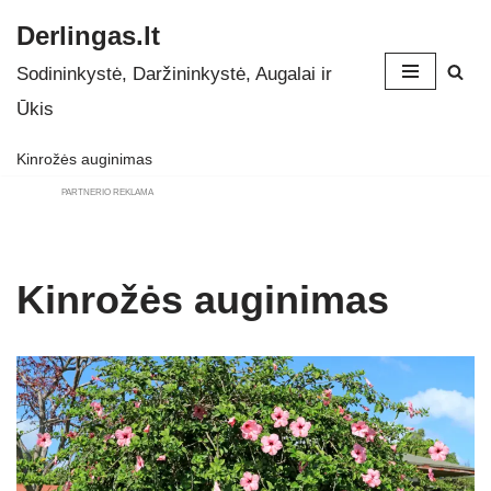
Derlingas.lt
Skip
Sodininkystė, Daržininkystė, Augalai ir
to
Ūkis
content
Kinrožės auginimas
PARTNERIO REKLAMA
Kinrožės auginimas