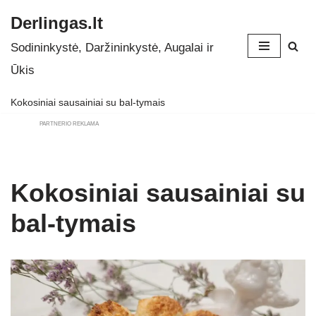
Derlingas.lt
Skip
Sodininkystė, Daržininkystė, Augalai ir
to
Ūkis
content
Kokosiniai sausainiai su bal-tymais
PARTNERIO REKLAMA
Kokosiniai sausainiai su
bal-tymais