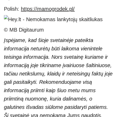
Polish:
https://mamogrodek.pl/
© MB Digitaurum
Įspėjame, kad šioje svetainėje pateikta
informacija neturėtų būti laikoma vienintele
teisinga informacija. Nors svetainę kuriame ir
informaciją joje tikriname įvairiuose šaltiniuose,
tačiau netikslumų, klaidų ir neteisingų faktų joje
gali pasitaikyti. Rekomenduojame visą
informaciją priimti kaip šiuo metu mums
priimtiną nuomonę, kuria dalinamės, o
galutines išvadas siūlome pasidaryti patiems.
Ši svetainė yra nemokama Jums naudotis,