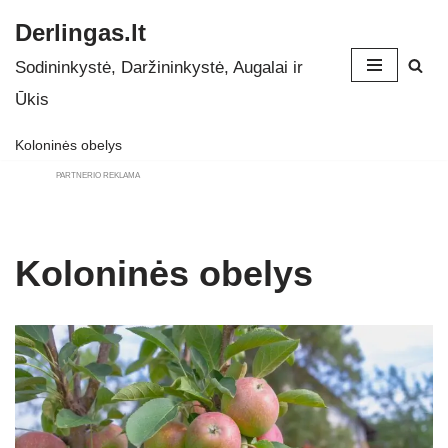
Derlingas.lt
Skip
Sodininkystė, Daržininkystė, Augalai ir
to
Ūkis
content
Koloninės obelys
PARTNERIO REKLAMA
Koloninės obelys