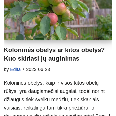
Koloninės obelys ar kitos obelys?
Kuo skiriasi jų auginimas
by
Edita
2023-06-23
Koloninės obelys, kaip ir visos kitos obelų
rūšys, yra daugiamečiai augalai, todėl norint
džiaugtis tiek sveiku medžiu, tiek skaniais
vaisiais, reikalinga tam tikra priežiūra, o
dauguma veislių reikalauja savitos priežiūros. Į