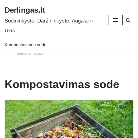
Derlingas.lt
Skip
Sodininkystė, Daržininkystė, Augalai ir
to
Ūkis
content
Kompostavimas sode
PARTNERIO REKLAMA
Kompostavimas sode