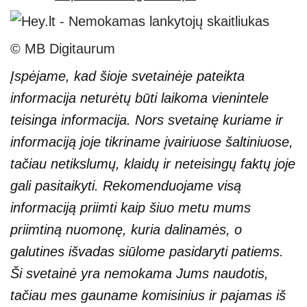
© MB Digitaurum
Įspėjame, kad šioje svetainėje pateikta
informacija neturėtų būti laikoma vienintele
teisinga informacija. Nors svetainę kuriame ir
informaciją joje tikriname įvairiuose šaltiniuose,
tačiau netikslumų, klaidų ir neteisingų faktų joje
gali pasitaikyti. Rekomenduojame visą
informaciją priimti kaip šiuo metu mums
priimtiną nuomonę, kuria dalinamės, o
galutines išvadas siūlome pasidaryti patiems.
Ši svetainė yra nemokama Jums naudotis,
tačiau mes gauname komisinius ir pajamas iš