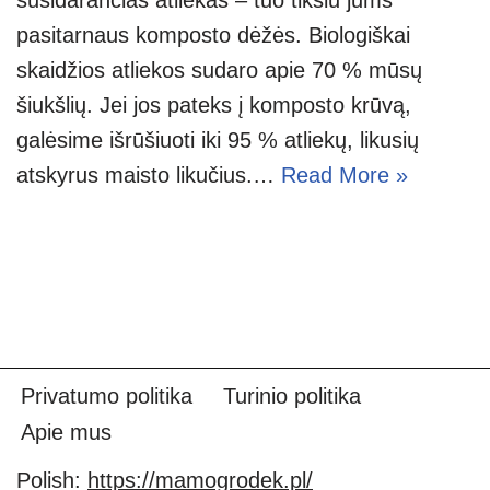
pasitarnaus komposto dėžės. Biologiškai
skaidžios atliekos sudaro apie 70 % mūsų
šiukšlių. Jei jos pateks į komposto krūvą,
galėsime išrūšiuoti iki 95 % atliekų, likusių
atskyrus maisto likučius.…
Read More »
Privatumo politika
Turinio politika
Apie mus
Polish:
https://mamogrodek.pl/