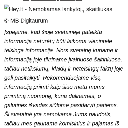
© MB Digitaurum
Įspėjame, kad šioje svetainėje pateikta
informacija neturėtų būti laikoma vienintele
teisinga informacija. Nors svetainę kuriame ir
informaciją joje tikriname įvairiuose šaltiniuose,
tačiau netikslumų, klaidų ir neteisingų faktų joje
gali pasitaikyti. Rekomenduojame visą
informaciją priimti kaip šiuo metu mums
priimtiną nuomonę, kuria dalinamės, o
galutines išvadas siūlome pasidaryti patiems.
Ši svetainė yra nemokama Jums naudotis,
tačiau mes gauname komisinius ir pajamas iš