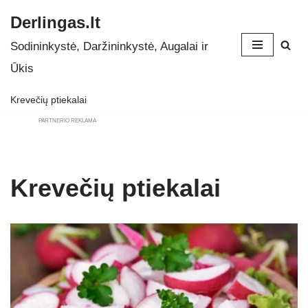
Derlingas.lt
Skip
Sodininkystė, Daržininkystė, Augalai ir
to
Ūkis
content
Krevečių ptiekalai
PARTNERIO REKLAMA
Krevečių ptiekalai