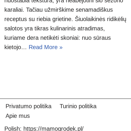
nuostabia tekstūra, yra neabejotini šio sezono
karaliai. Tačiau užmirškime senamadiškus
receptus su riebia grietine. Šiuolaikinės ridikėlių
salotos yra tikras kulinarinis atradimas,
kuriame dera netikėti skoniai: nuo sūraus
kietojo…
Read More »
Privatumo politika
Turinio politika
Apie mus
Polish:
https://mamogrodek.pl/