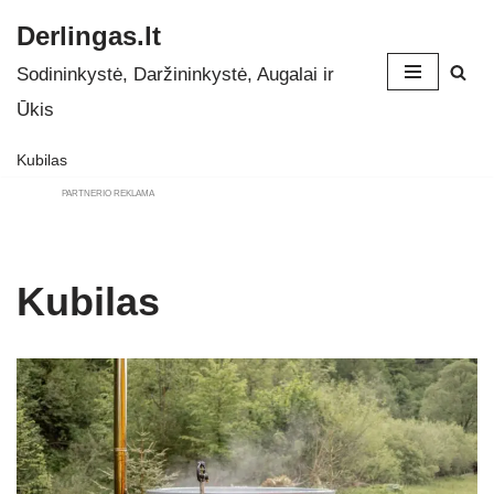
Derlingas.lt
Skip
Sodininkystė, Daržininkystė, Augalai ir
to
Ūkis
content
Kubilas
PARTNERIO REKLAMA
Kubilas