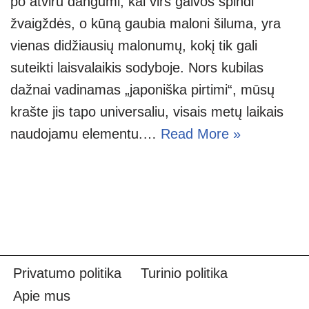
po atviru dangumi, kai virš galvos spindi
žvaigždės, o kūną gaubia maloni šiluma, yra
vienas didžiausių malonumų, kokį tik gali
suteikti laisvalaikis sodyboje. Nors kubilas
dažnai vadinamas „japoniška pirtimi“, mūsų
krašte jis tapo universaliu, visais metų laikais
naudojamu elementu.…
Read More »
Privatumo politika
Turinio politika
Apie mus