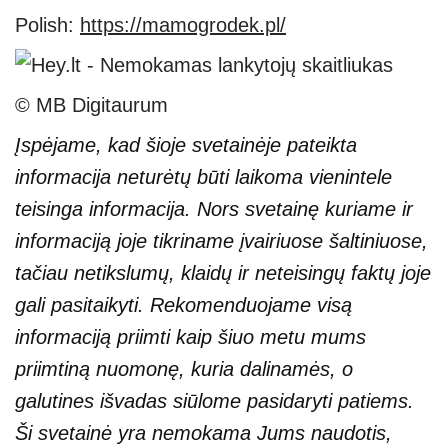
Polish:
https://mamogrodek.pl/
© MB Digitaurum
Įspėjame, kad šioje svetainėje pateikta
informacija neturėtų būti laikoma vienintele
teisinga informacija. Nors svetainę kuriame ir
informaciją joje tikriname įvairiuose šaltiniuose,
tačiau netikslumų, klaidų ir neteisingų faktų joje
gali pasitaikyti. Rekomenduojame visą
informaciją priimti kaip šiuo metu mums
priimtiną nuomonę, kuria dalinamės, o
galutines išvadas siūlome pasidaryti patiems.
Ši svetainė yra nemokama Jums naudotis,