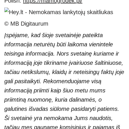
Polish:
https://mamogrodek.pl/
© MB Digitaurum
Įspėjame, kad šioje svetainėje pateikta
informacija neturėtų būti laikoma vienintele
teisinga informacija. Nors svetainę kuriame ir
informaciją joje tikriname įvairiuose šaltiniuose,
tačiau netikslumų, klaidų ir neteisingų faktų joje
gali pasitaikyti. Rekomenduojame visą
informaciją priimti kaip šiuo metu mums
priimtiną nuomonę, kuria dalinamės, o
galutines išvadas siūlome pasidaryti patiems.
Ši svetainė yra nemokama Jums naudotis,
tačiau mes gauname komisinius ir pajamas iš