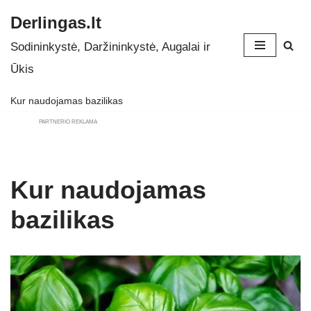
Derlingas.lt
Skip
Sodininkystė, Daržininkystė, Augalai ir
to
Ūkis
content
Kur naudojamas bazilikas
PARTNERIO REKLAMA
Kur naudojamas
bazilikas