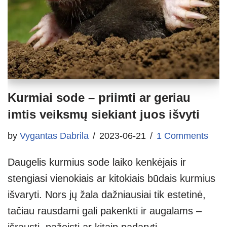
Kurmiai sode – priimti ar geriau
imtis veiksmų siekiant juos išvyti
by
Vygantas Dabrila
2023-06-21
1 Comments
Daugelis kurmius sode laiko kenkėjais ir
stengiasi vienokiais ar kitokiais būdais kurmius
išvaryti. Nors jų žala dažniausiai tik estetinė,
tačiau rausdami gali pakenkti ir augalams –
išrausti, pažeisti ar kitaip padaryti