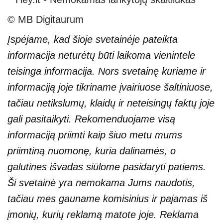
© MB Digitaurum
Įspėjame, kad šioje svetainėje pateikta
informacija neturėtų būti laikoma vienintele
teisinga informacija. Nors svetainę kuriame ir
informaciją joje tikriname įvairiuose šaltiniuose,
tačiau netikslumų, klaidų ir neteisingų faktų joje
gali pasitaikyti. Rekomenduojame visą
informaciją priimti kaip šiuo metu mums
priimtiną nuomonę, kuria dalinamės, o
galutines išvadas siūlome pasidaryti patiems.
Ši svetainė yra nemokama Jums naudotis,
tačiau mes gauname komisinius ir pajamas iš
įmonių, kurių reklamą matote joje. Reklama