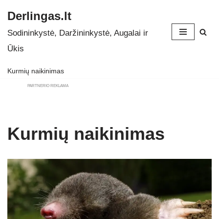
Derlingas.lt
Skip
Sodininkystė, Daržininkystė, Augalai ir
to
Ūkis
content
Kurmių naikinimas
PARTNERIO REKLAMA
Kurmių naikinimas