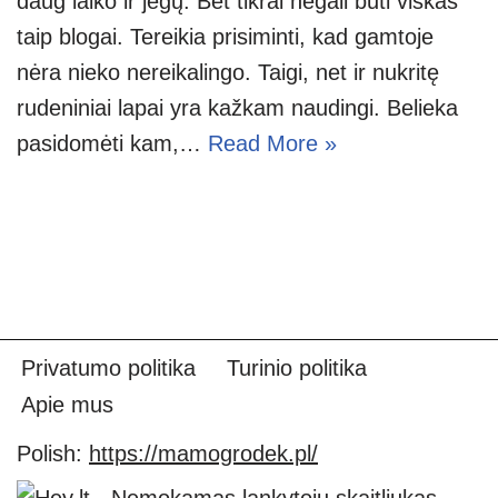
daug laiko ir jėgų. Bet tikrai negali būti viskas
taip blogai. Tereikia prisiminti, kad gamtoje
nėra nieko nereikalingo. Taigi, net ir nukritę
rudeniniai lapai yra kažkam naudingi. Belieka
pasidomėti kam,…
Read More »
Privatumo politika
Turinio politika
Apie mus
Polish:
https://mamogrodek.pl/