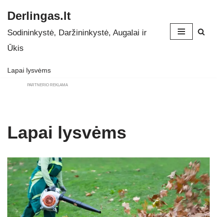
Derlingas.lt
Skip
Sodininkystė, Daržininkystė, Augalai ir
to
Ūkis
content
Lapai lysvėms
PARTNERIO REKLAMA
Lapai lysvėms