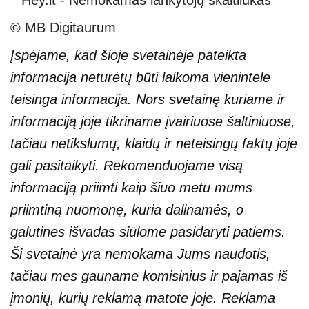
© MB Digitaurum
Įspėjame, kad šioje svetainėje pateikta
informacija neturėtų būti laikoma vienintele
teisinga informacija. Nors svetainę kuriame ir
informaciją joje tikriname įvairiuose šaltiniuose,
tačiau netikslumų, klaidų ir neteisingų faktų joje
gali pasitaikyti. Rekomenduojame visą
informaciją priimti kaip šiuo metu mums
priimtiną nuomonę, kuria dalinamės, o
galutines išvadas siūlome pasidaryti patiems.
Ši svetainė yra nemokama Jums naudotis,
tačiau mes gauname komisinius ir pajamas iš
įmonių, kurių reklamą matote joje. Reklama