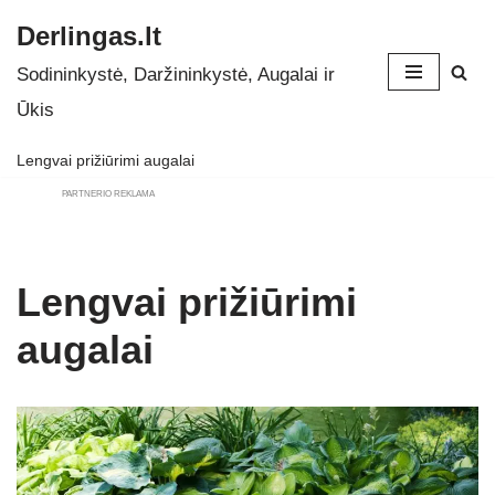
Derlingas.lt
Skip
Sodininkystė, Daržininkystė, Augalai ir
to
Ūkis
content
Lengvai prižiūrimi augalai
PARTNERIO REKLAMA
Lengvai prižiūrimi
augalai