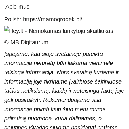
Apie mus
Polish:
https://mamogrodek.pl/
© MB Digitaurum
Įspėjame, kad šioje svetainėje pateikta
informacija neturėtų būti laikoma vienintele
teisinga informacija. Nors svetainę kuriame ir
informaciją joje tikriname įvairiuose šaltiniuose,
tačiau netikslumų, klaidų ir neteisingų faktų joje
gali pasitaikyti. Rekomenduojame visą
informaciją priimti kaip šiuo metu mums
priimtiną nuomonę, kuria dalinamės, o
galutines išvadas siūlome pasidaryti patiems.