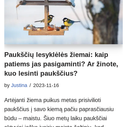
Paukščių lesyklėlės žiemai: kaip
patiems jas pasigaminti? Ar žinote,
kuo lesinti paukščius?
by
Justina
2023-11-16
Artėjanti žiema puikus metas prisivilioti
paukščius į savo kiemą pačiu paprasčiausiu
būdu – maistu. Šiuo metų laiku paukščiai