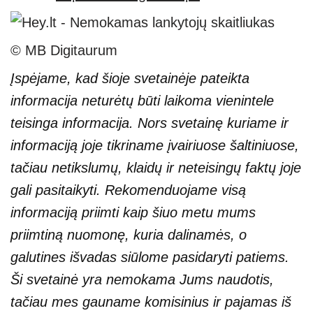
© MB Digitaurum
Įspėjame, kad šioje svetainėje pateikta
informacija neturėtų būti laikoma vienintele
teisinga informacija. Nors svetainę kuriame ir
informaciją joje tikriname įvairiuose šaltiniuose,
tačiau netikslumų, klaidų ir neteisingų faktų joje
gali pasitaikyti. Rekomenduojame visą
informaciją priimti kaip šiuo metu mums
priimtiną nuomonę, kuria dalinamės, o
galutines išvadas siūlome pasidaryti patiems.
Ši svetainė yra nemokama Jums naudotis,
tačiau mes gauname komisinius ir pajamas iš