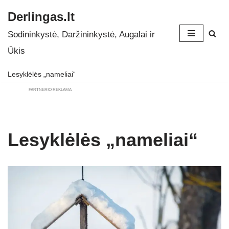
Derlingas.lt
Skip
Sodininkystė, Daržininkystė, Augalai ir
to
Ūkis
content
Lesyklėlės „nameliai“
PARTNERIO REKLAMA
Lesyklėlės „nameliai“