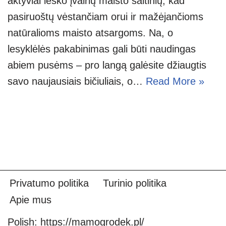
aktyviai ieško įvairių maisto šaltinių, kad
pasiruoštų vėstančiam orui ir mažėjančioms
natūralioms maisto atsargoms. Na, o
lesyklėlės pakabinimas gali būti naudingas
abiem pusėms – pro langą galėsite džiaugtis
savo naujausiais bičiuliais, o…
Read More »
Privatumo politika
Turinio politika
Apie mus
Polish:
https://mamogrodek.pl/