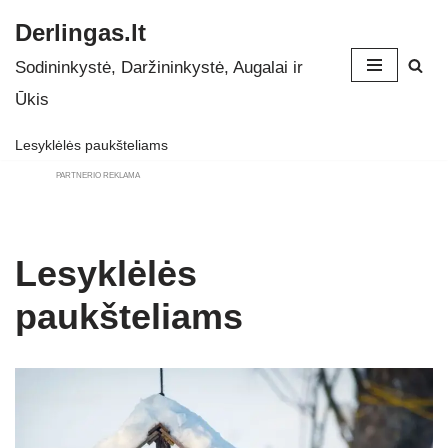
Derlingas.lt
Skip
Sodininkystė, Daržininkystė, Augalai ir
to
Ūkis
content
Lesyklėlės paukšteliams
PARTNERIO REKLAMA
Lesyklėlės
paukšteliams