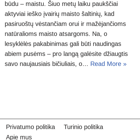
būdu – maistu. Šiuo metų laiku paukščiai
aktyviai ieško įvairių maisto šaltinių, kad
pasiruoštų vėstančiam orui ir mažėjančioms
natūralioms maisto atsargoms. Na, o
lesyklėlės pakabinimas gali būti naudingas
abiem pusėms – pro langą galėsite džiaugtis
savo naujausiais bičiuliais, o…
Read More »
Privatumo politika
Turinio politika
Apie mus