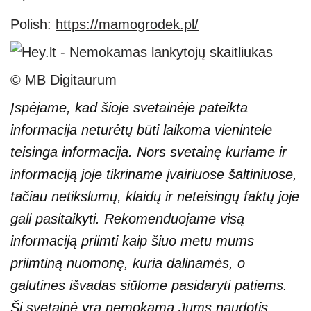
Polish:
https://mamogrodek.pl/
© MB Digitaurum
Įspėjame, kad šioje svetainėje pateikta
informacija neturėtų būti laikoma vienintele
teisinga informacija. Nors svetainę kuriame ir
informaciją joje tikriname įvairiuose šaltiniuose,
tačiau netikslumų, klaidų ir neteisingų faktų joje
gali pasitaikyti. Rekomenduojame visą
informaciją priimti kaip šiuo metu mums
priimtiną nuomonę, kuria dalinamės, o
galutines išvadas siūlome pasidaryti patiems.
Ši svetainė yra nemokama Jums naudotis,