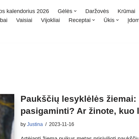
os kalendorius 2026
Gėlės
Daržovės
Krūmai
bai
Vaisiai
Vijokliai
Receptai
Ūkis
Įdo
Paukščių lesyklėlės žiemai:
pasigaminti? Ar žinote, kuo 
by
Justina
2023-11-16
Artėjanti žiema puikus metas prisivilioti paukšč