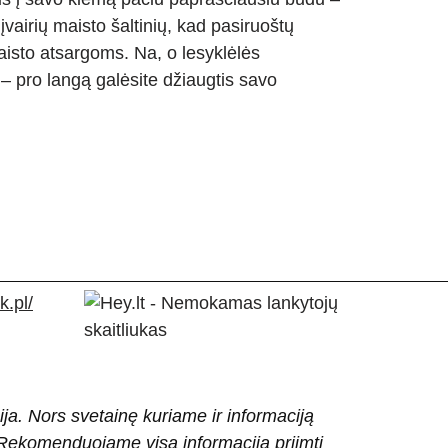
įvairių maisto šaltinių, kad pasiruoštų
isto atsargoms. Na, o lesyklėlės
 pro langą galėsite džiaugtis savo
.pl/
ija. Nors svetainę kuriame ir informaciją
ti. Rekomenduojame visą informaciją priimti