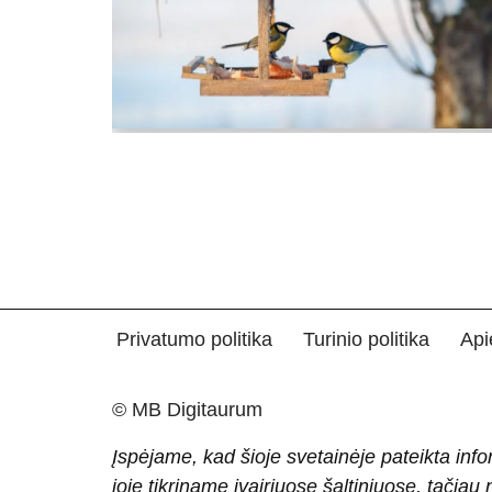
Privatumo politika
Turinio politika
Api
© MB Digitaurum
Įspėjame, kad šioje svetainėje pateikta info
joje tikriname įvairiuose šaltiniuose, tačiau