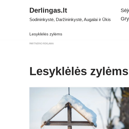
Derlingas.lt
Sėj
Skip
Gry
Sodininkystė, Daržininkystė, Augalai ir Ūkis
to
content
Lesyklėlės zylėms
PARTNERIO REKLAMA
Lesyklėlės zylėms