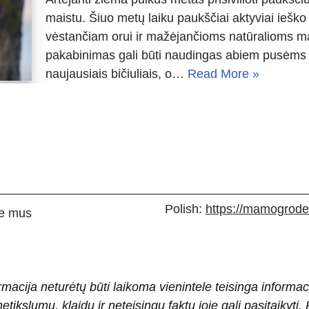
maistu. Šiuo metų laiku paukščiai aktyviai ieško 
vėstančiam orui ir mažėjančioms natūralioms ma
pakabinimas gali būti naudingas abiem pusėms –
naujausiais bičiuliais, o…
Read More »
Polish:
https://mamogrodek
e mus
rmacija neturėtų būti laikoma vienintele teisinga informac
 netikslumų, klaidų ir neteisingų faktų joje gali pasitaiky