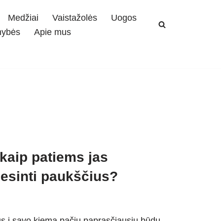
Medžiai
Vaistažolės
Uogos
mybės
Apie mus
 kaip patiems jas
lesinti paukščius?
ius į savo kiemą pačiu paprasčiausiu būdu –