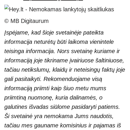
© MB Digitaurum
Įspėjame, kad šioje svetainėje pateikta
informacija neturėtų būti laikoma vienintele
teisinga informacija. Nors svetainę kuriame ir
informaciją joje tikriname įvairiuose šaltiniuose,
tačiau netikslumų, klaidų ir neteisingų faktų joje
gali pasitaikyti. Rekomenduojame visą
informaciją priimti kaip šiuo metu mums
priimtiną nuomonę, kuria dalinamės, o
galutines išvadas siūlome pasidaryti patiems.
Ši svetainė yra nemokama Jums naudotis,
tačiau mes gauname komisinius ir pajamas iš