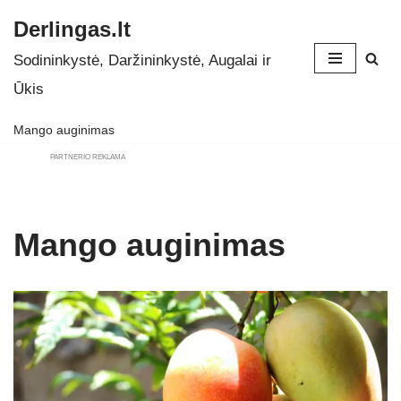
Derlingas.lt
Skip
Sodininkystė, Daržininkystė, Augalai ir
to
Ūkis
content
Mango auginimas
PARTNERIO REKLAMA
Mango auginimas