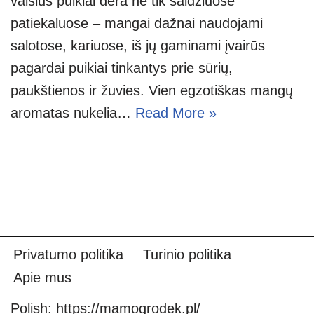
vaisius puikiai dera ne tik saldžiuose
patiekaluose – mangai dažnai naudojami
salotose, kariuose, iš jų gaminami įvairūs
pagardai puikiai tinkantys prie sūrių,
paukštienos ir žuvies. Vien egzotiškas mangų
aromatas nukelia…
Read More »
Privatumo politika
Turinio politika
Apie mus
Polish:
https://mamogrodek.pl/