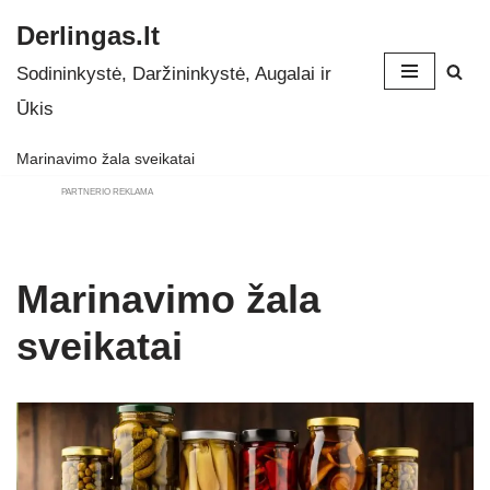
Derlingas.lt
Skip
Sodininkystė, Daržininkystė, Augalai ir
to
Ūkis
content
Marinavimo žala sveikatai
PARTNERIO REKLAMA
Marinavimo žala
sveikatai