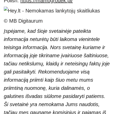
Polish:
https://mamogrodek.pl/
© MB Digitaurum
Įspėjame, kad šioje svetainėje pateikta
informacija neturėtų būti laikoma vienintele
teisinga informacija. Nors svetainę kuriame ir
informaciją joje tikriname įvairiuose šaltiniuose,
tačiau netikslumų, klaidų ir neteisingų faktų joje
gali pasitaikyti. Rekomenduojame visą
informaciją priimti kaip šiuo metu mums
priimtiną nuomonę, kuria dalinamės, o
galutines išvadas siūlome pasidaryti patiems.
Ši svetainė yra nemokama Jums naudotis,
tačiau mes gauname komisinius ir pajamas iš