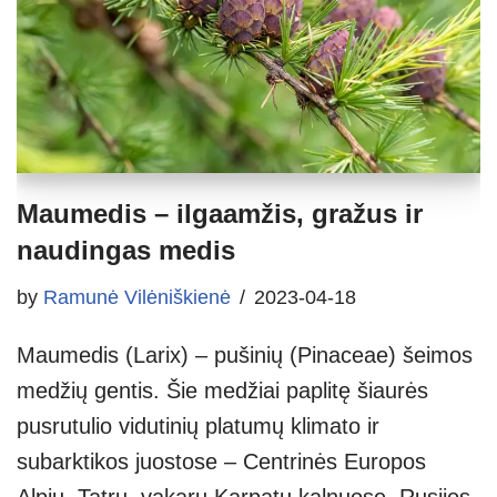
Maumedis – ilgaamžis, gražus ir
naudingas medis
by
Ramunė Vilėniškienė
2023-04-18
Maumedis (Larix) – pušinių (Pinaceae) šeimos
medžių gentis. Šie medžiai paplitę šiaurės
pusrutulio vidutinių platumų klimato ir
subarktikos juostose – Centrinės Europos
Alpių, Tatrų, vakarų Karpatų kalnuose, Rusijos