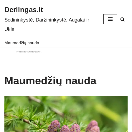
Derlingas.lt
Skip
Sodininkystė, Daržininkystė, Augalai ir
to
Ūkis
content
Maumedžių nauda
PARTNERIO REKLAMA
Maumedžių nauda