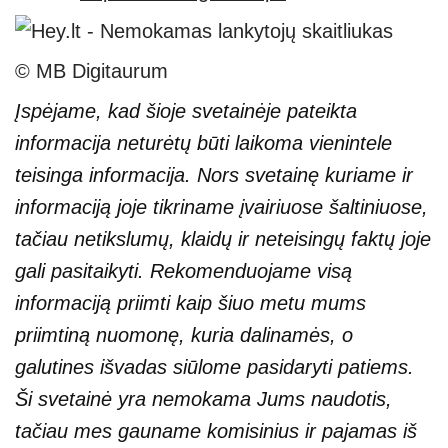
© MB Digitaurum
Įspėjame, kad šioje svetainėje pateikta
informacija neturėtų būti laikoma vienintele
teisinga informacija. Nors svetainę kuriame ir
informaciją joje tikriname įvairiuose šaltiniuose,
tačiau netikslumų, klaidų ir neteisingų faktų joje
gali pasitaikyti. Rekomenduojame visą
informaciją priimti kaip šiuo metu mums
priimtiną nuomonę, kuria dalinamės, o
galutines išvadas siūlome pasidaryti patiems.
Ši svetainė yra nemokama Jums naudotis,
tačiau mes gauname komisinius ir pajamas iš