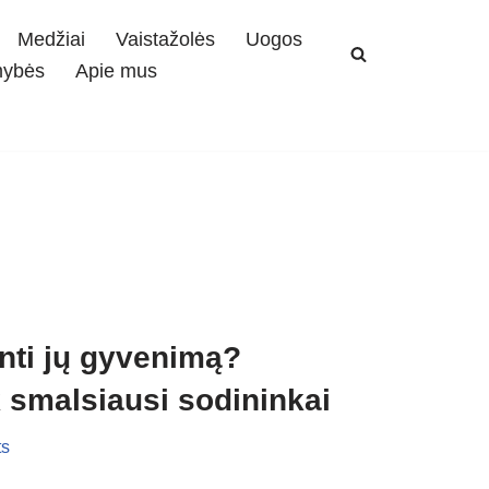
Medžiai
Vaistažolės
Uogos
mybės
Apie mus
inti jų gyvenimą?
k smalsiausi sodininkai
s