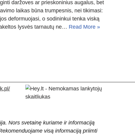
ginti daržoves ar prieskoninius augalus, bet
arnavimo laikas būna trumpesnis, nei tikimasi:
os deformuojasi, o sodininkui tenka viską
 pakeltos lysvės tarnautų ne…
Read More »
.pl/
ija. Nors svetainę kuriame ir informaciją
ti. Rekomenduojame visą informaciją priimti