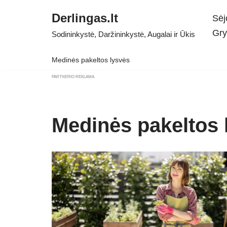
Derlingas.lt
Sėj
Skip
Gry
Sodininkystė, Daržininkystė, Augalai ir Ūkis
to
content
Medinės pakeltos lysvės
PARTNERIO REKLAMA
Medinės pakeltos 