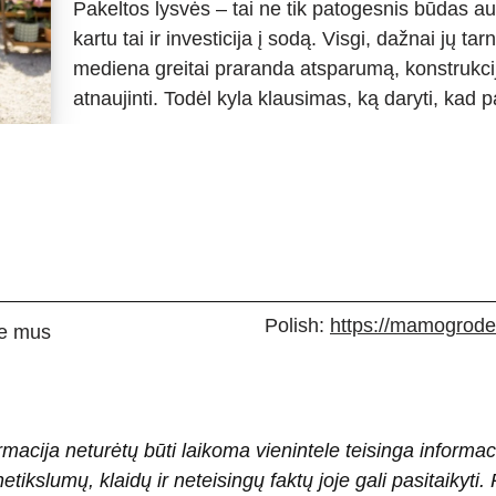
Pakeltos lysvės – tai ne tik patogesnis būdas au
kartu tai ir investicija į sodą. Visgi, dažnai jų t
mediena greitai praranda atsparumą, konstrukcij
atnaujinti. Todėl kyla klausimas, ką daryti, kad
Polish:
https://mamogrodek
e mus
rmacija neturėtų būti laikoma vienintele teisinga informac
 netikslumų, klaidų ir neteisingų faktų joje gali pasitaiky