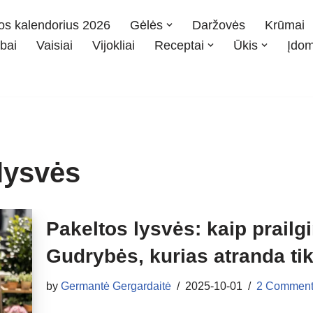
os kalendorius 2026
Gėlės
Daržovės
Krūmai
bai
Vaisiai
Vijokliai
Receptai
Ūkis
Įdo
lysvės
Pakeltos lysvės: kaip prailg
Gudrybės, kurias atranda ti
by
Germantė Gergardaitė
2025-10-01
2 Comment