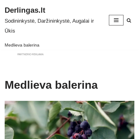
Derlingas.lt
Skip
Sodininkystė, Daržininkystė, Augalai ir
to
Ūkis
content
Medlieva balerina
PARTNERIO REKLAMA
Medlieva balerina