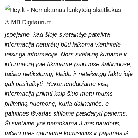
© MB Digitaurum
Įspėjame, kad šioje svetainėje pateikta
informacija neturėtų būti laikoma vienintele
teisinga informacija. Nors svetainę kuriame ir
informaciją joje tikriname įvairiuose šaltiniuose,
tačiau netikslumų, klaidų ir neteisingų faktų joje
gali pasitaikyti. Rekomenduojame visą
informaciją priimti kaip šiuo metu mums
priimtiną nuomonę, kuria dalinamės, o
galutines išvadas siūlome pasidaryti patiems.
Ši svetainė yra nemokama Jums naudotis,
tačiau mes gauname komisinius ir pajamas iš