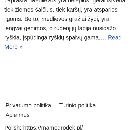
paprasta. Medlievos yra nelepios, gerai ištveria
tiek žiemos šalčius, tiek karštį, yra atsparios
ligoms. Be to, medlievos gražiai žydi, yra
lengvai genimos, o rudenį jų lapija nusidažo
ryškia, įspūdinga ryškių spalvų gama.…
Read
More »
Privatumo politika
Turinio politika
Apie mus
Polish:
https://mamogrodek.pl/