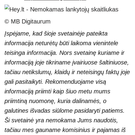
© MB Digitaurum
Įspėjame, kad šioje svetainėje pateikta
informacija neturėtų būti laikoma vienintele
teisinga informacija. Nors svetainę kuriame ir
informaciją joje tikriname įvairiuose šaltiniuose,
tačiau netikslumų, klaidų ir neteisingų faktų joje
gali pasitaikyti. Rekomenduojame visą
informaciją priimti kaip šiuo metu mums
priimtiną nuomonę, kuria dalinamės, o
galutines išvadas siūlome pasidaryti patiems.
Ši svetainė yra nemokama Jums naudotis,
tačiau mes gauname komisinius ir pajamas iš