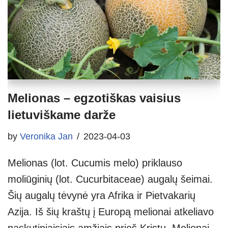
Melionas – egzotiškas vaisius
lietuviškame darže
by
Veronika Jan
2023-04-03
Melionas (lot. Cucumis melo) priklauso
moliūginių (lot. Cucurbitaceae) augalų šeimai.
Šių augalų tėvynė yra Afrika ir Pietvakarių
Azija. Iš šių kraštų į Europą melionai atkeliavo
paskutiniaisiais amžiais prieš Kristų. Melionai