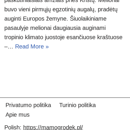
buvo vieni pirmųjų egzotinių augalų, pradėtų
auginti Europos žemyne. Šiuolaikiniame
pasaulyje melionai daugiausia auginami
tropinio klimato juostoje esančiuose kraštuose
–…
Read More »
Privatumo politika
Turinio politika
Apie mus
Polish:
https://mamogrodek.pl/