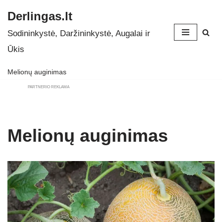
Derlingas.lt
Skip
Sodininkystė, Daržininkystė, Augalai ir
to
Ūkis
content
Melionų auginimas
PARTNERIO REKLAMA
Melionų auginimas