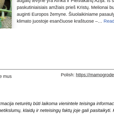
augalų tėvynė yra Afrika ir Pietvakarių Azija. Iš 
paskutiniaisiais amžiais prieš Kristų. Melionai b
auginti Europos žemyne. Šiuolaikiniame pasauly
klimato juostoje esančiuose kraštuose –…
Read
Polish:
https://mamogrodek
e mus
rmacija neturėtų būti laikoma vienintele teisinga informac
 netikslumų, klaidų ir neteisingų faktų joje gali pasitaiky