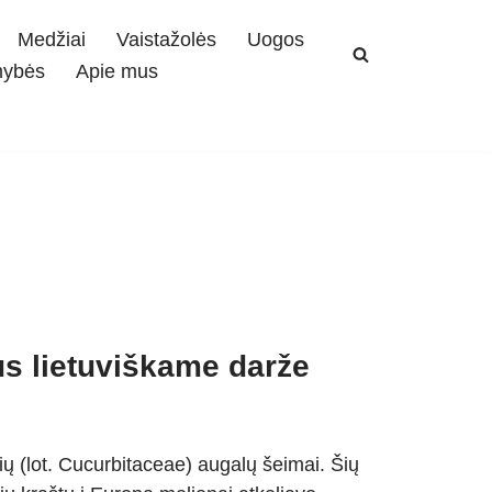
Medžiai
Vaistažolės
Uogos
mybės
Apie mus
us lietuviškame darže
ių (lot. Cucurbitaceae) augalų šeimai. Šių