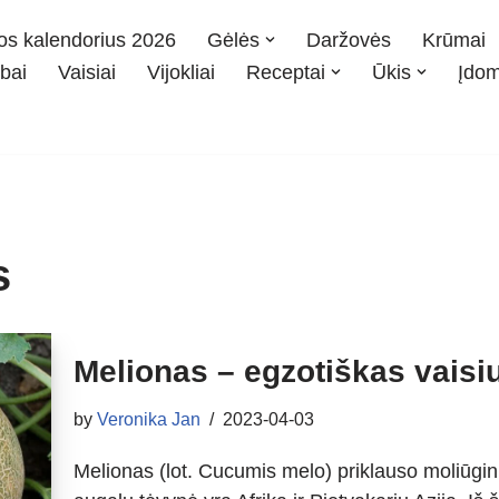
os kalendorius 2026
Gėlės
Daržovės
Krūmai
bai
Vaisiai
Vijokliai
Receptai
Ūkis
Įdo
s
Melionas – egzotiškas vaisi
by
Veronika Jan
2023-04-03
Melionas (lot. Cucumis melo) priklauso moliūgin