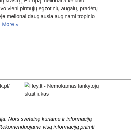
šių kraštų į Europą melionai atkeliavo
uvo vieni pirmųjų egzotinių augalų, pradėtų
je melionai daugiausia auginami tropinio
 More »
.pl/
ija. Nors svetainę kuriame ir informaciją
ti. Rekomenduojame visą informaciją priimti