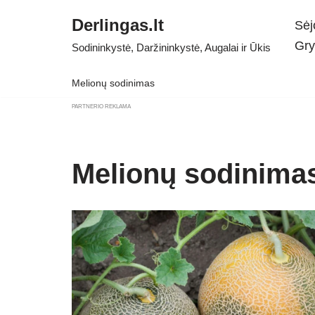
Derlingas.lt
Sėj
Skip
Gry
Sodininkystė, Daržininkystė, Augalai ir Ūkis
to
content
Melionų sodinimas
PARTNERIO REKLAMA
Melionų sodinima