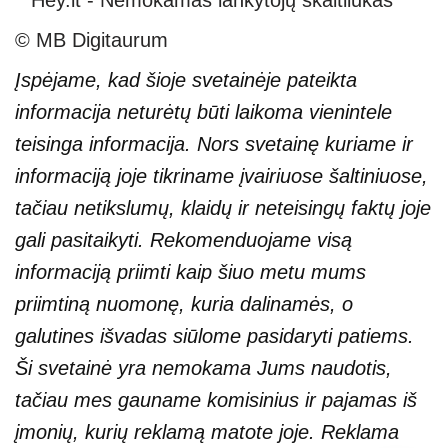
© MB Digitaurum
Įspėjame, kad šioje svetainėje pateikta
informacija neturėtų būti laikoma vienintele
teisinga informacija. Nors svetainę kuriame ir
informaciją joje tikriname įvairiuose šaltiniuose,
tačiau netikslumų, klaidų ir neteisingų faktų joje
gali pasitaikyti. Rekomenduojame visą
informaciją priimti kaip šiuo metu mums
priimtiną nuomonę, kuria dalinamės, o
galutines išvadas siūlome pasidaryti patiems.
Ši svetainė yra nemokama Jums naudotis,
tačiau mes gauname komisinius ir pajamas iš
įmonių, kurių reklamą matote joje. Reklama