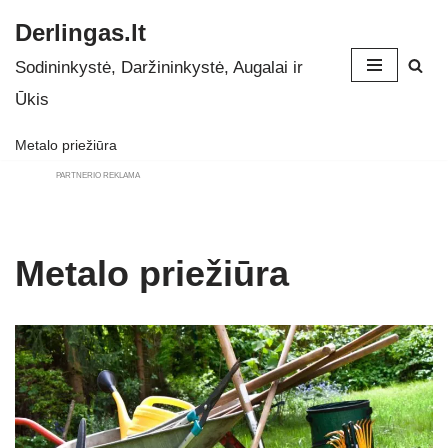
Derlingas.lt
Skip
Sodininkystė, Daržininkystė, Augalai ir
to
Ūkis
content
Metalo priežiūra
PARTNERIO REKLAMA
Metalo priežiūra