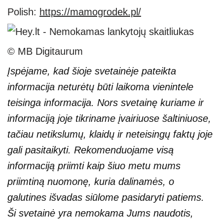
Polish:
https://mamogrodek.pl/
© MB Digitaurum
Įspėjame, kad šioje svetainėje pateikta
informacija neturėtų būti laikoma vienintele
teisinga informacija. Nors svetainę kuriame ir
informaciją joje tikriname įvairiuose šaltiniuose,
tačiau netikslumų, klaidų ir neteisingų faktų joje
gali pasitaikyti. Rekomenduojame visą
informaciją priimti kaip šiuo metu mums
priimtiną nuomonę, kuria dalinamės, o
galutines išvadas siūlome pasidaryti patiems.
Ši svetainė yra nemokama Jums naudotis,