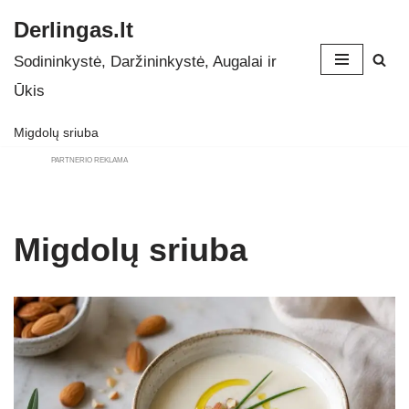
Derlingas.lt
Skip
Sodininkystė, Daržininkystė, Augalai ir
to
Ūkis
content
Migdolų sriuba
PARTNERIO REKLAMA
Migdolų sriuba