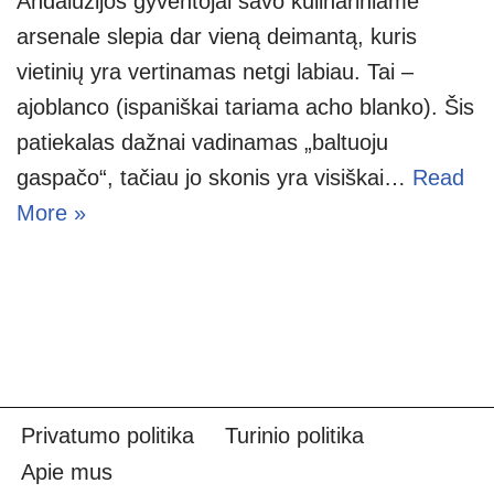
Andalūzijos gyventojai savo kulinariniame
arsenale slepia dar vieną deimantą, kuris
vietinių yra vertinamas netgi labiau. Tai –
ajoblanco (ispaniškai tariama acho blanko). Šis
patiekalas dažnai vadinamas „baltuoju
gaspačo“, tačiau jo skonis yra visiškai…
Read
More »
Privatumo politika
Turinio politika
Apie mus