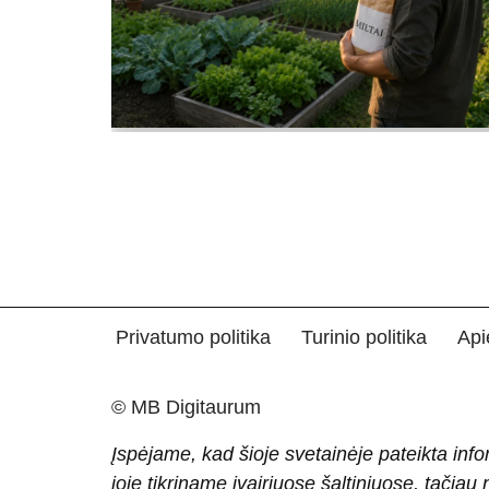
Privatumo politika
Turinio politika
Api
© MB Digitaurum
Įspėjame, kad šioje svetainėje pateikta info
joje tikriname įvairiuose šaltiniuose, tačiau