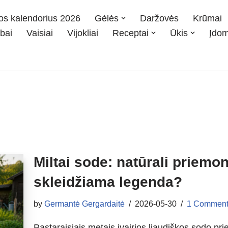
os kalendorius 2026
Gėlės
Daržovės
Krūmai
bai
Vaisiai
Vijokliai
Receptai
Ūkis
Įdo
Miltai sode: natūrali priemo
skleidžiama legenda?
by
Germantė Gergardaitė
2026-05-30
1 Comment
Pastaraisiais metais įvairios liaudiškos sodo pri