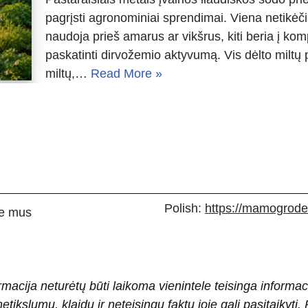
pagrįsti agronominiai sprendimai. Viena netikėčia
naudoja prieš amarus ar vikšrus, kiti beria į kom
paskatinti dirvožemio aktyvumą. Vis dėlto miltų 
miltų,…
Read More »
Polish:
https://mamogrodek
e mus
rmacija neturėtų būti laikoma vienintele teisinga informac
 netikslumų, klaidų ir neteisingų faktų joje gali pasitaiky