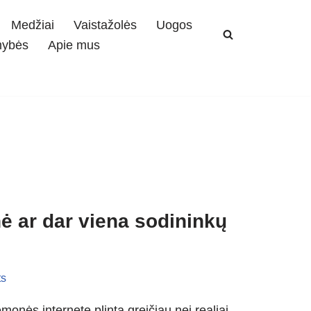
Medžiai
Vaistažolės
Uogos
mybės
Apie mus
nė ar dar viena sodininkų
s
emonės internete plinta greičiau nei realiai