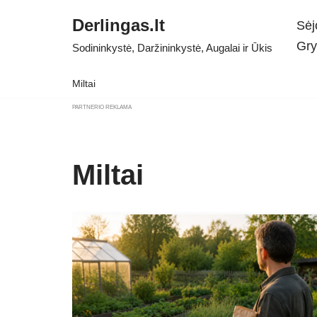
Derlingas.lt
Sėj
Skip
Gry
Sodininkystė, Daržininkystė, Augalai ir Ūkis
to
content
Miltai
PARTNERIO REKLAMA
Miltai