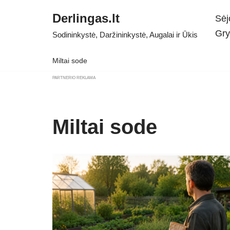
Derlingas.lt
Sėj
Skip
Gry
Sodininkystė, Daržininkystė, Augalai ir Ūkis
to
content
Miltai sode
PARTNERIO REKLAMA
Miltai sode