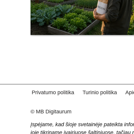
Privatumo politika
Turinio politika
Api
© MB Digitaurum
Įspėjame, kad šioje svetainėje pateikta info
joje tikriname įvairiuose šaltiniuose, tačiau