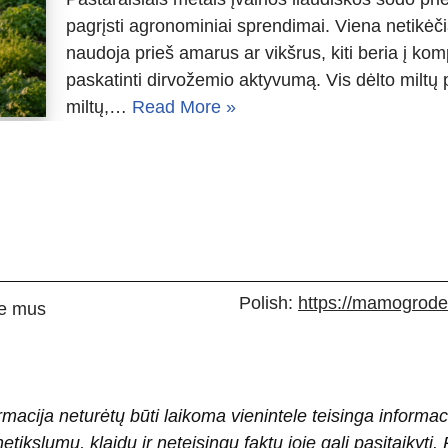
pagrįsti agronominiai sprendimai. Viena netikėčia
naudoja prieš amarus ar vikšrus, kiti beria į kom
paskatinti dirvožemio aktyvumą. Vis dėlto miltų 
miltų,…
Read More »
Polish:
https://mamogrodek
e mus
rmacija neturėtų būti laikoma vienintele teisinga informac
 netikslumų, klaidų ir neteisingų faktų joje gali pasitaiky