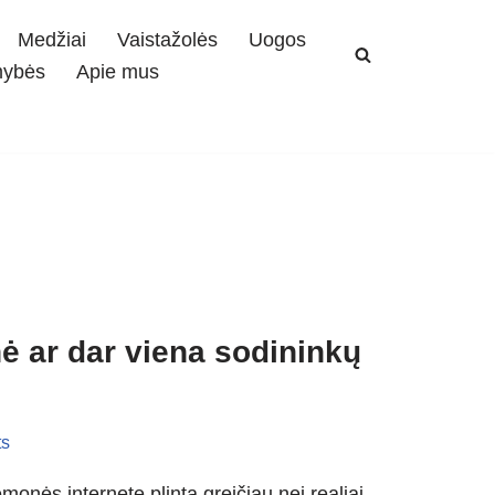
Medžiai
Vaistažolės
Uogos
mybės
Apie mus
nė ar dar viena sodininkų
s
emonės internete plinta greičiau nei realiai