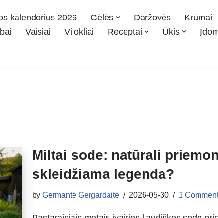
os kalendorius 2026
Gėlės
Daržovės
Krūmai
bai
Vaisiai
Vijokliai
Receptai
Ūkis
Įdo
Miltai sode: natūrali priemo
skleidžiama legenda?
by
Germantė Gergardaitė
2026-05-30
1 Comment
Pastaraisiais metais įvairios liaudiškos sodo pri