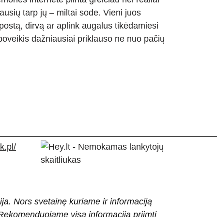
usių tarp jų – miltai sode. Vieni juos
postą, dirvą ar aplink augalus tikėdamiesi
poveikis dažniausiai priklauso ne nuo pačių
.pl/
ija. Nors svetainę kuriame ir informaciją
ti. Rekomenduojame visą informaciją priimti