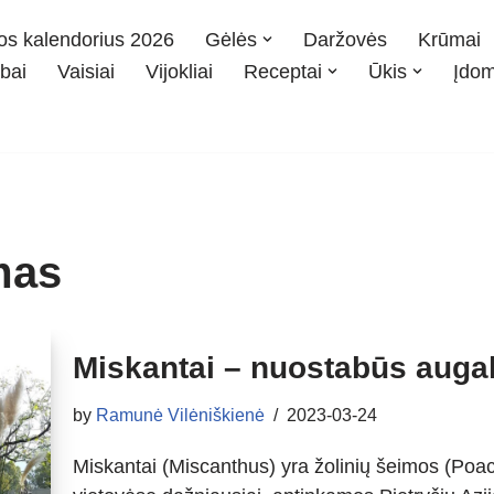
os kalendorius 2026
Gėlės
Daržovės
Krūmai
bai
Vaisiai
Vijokliai
Receptai
Ūkis
Įdo
mas
Miskantai – nuostabūs augal
by
Ramunė Vilėniškienė
2023-03-24
Miskantai (Miscanthus) yra žolinių šeimos (Poace