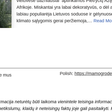
vietovėse dažniausiai aptinkamos Pietryčių Azij
Afrikoje. Miskantai yra labai dekoratyvūs, o d
labiau populiarėja Lietuvos soduose ir gėlynuose
klimato sąlygomis gerai peržiemoja,…
Read Mo
Polish:
https://mamogrodek
e mus
rmacija neturėtų būti laikoma vienintele teisinga informac
 netikslumų, klaidų ir neteisingų faktų joje gali pasitaiky