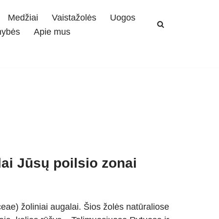
Medžiai
Vaistažolės
Uogos
mybės
Apie mus
ai Jūsų poilsio zonai
ae) žoliniai augalai. Šios žolės natūraliose