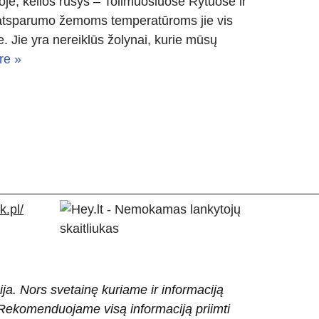
oje, kelios rūšys – Tolimuosiuose Rytuose ir
ėl atsparumo žemoms temperatūroms jie vis
. Jie yra nereiklūs žolynai, kurie mūsų
re »
.pl/
ija. Nors svetainę kuriame ir informaciją
ti. Rekomenduojame visą informaciją priimti