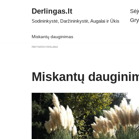
Derlingas.lt
Sėj
Skip
Gry
Sodininkystė, Daržininkystė, Augalai ir Ūkis
to
content
Miskantų dauginimas
PARTNERIO REKLAMA
Miskantų daugini