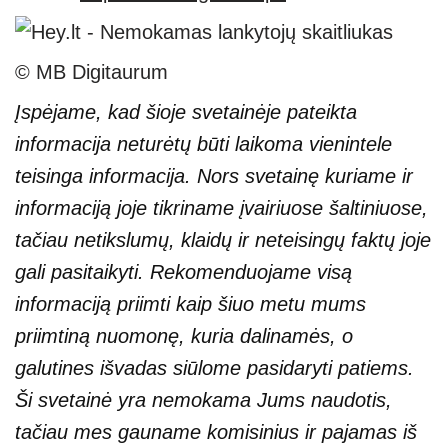
© MB Digitaurum
Įspėjame, kad šioje svetainėje pateikta
informacija neturėtų būti laikoma vienintele
teisinga informacija. Nors svetainę kuriame ir
informaciją joje tikriname įvairiuose šaltiniuose,
tačiau netikslumų, klaidų ir neteisingų faktų joje
gali pasitaikyti. Rekomenduojame visą
informaciją priimti kaip šiuo metu mums
priimtiną nuomonę, kuria dalinamės, o
galutines išvadas siūlome pasidaryti patiems.
Ši svetainė yra nemokama Jums naudotis,
tačiau mes gauname komisinius ir pajamas iš