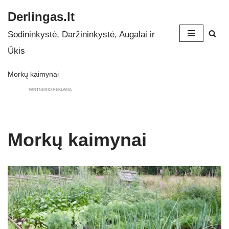
Derlingas.lt
Skip
Sodininkystė, Daržininkystė, Augalai ir
to
Ūkis
content
Morkų kaimynai
PARTNERIO REKLAMA
Morkų kaimynai