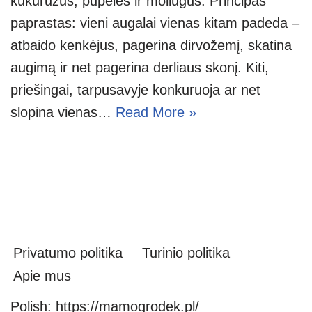
kukurūzus, pupeles ir moliūgus. Principas
paprastas: vieni augalai vienas kitam padeda –
atbaido kenkėjus, pagerina dirvožemį, skatina
augimą ir net pagerina derliaus skonį. Kiti,
priešingai, tarpusavyje konkuruoja ar net
slopina vienas…
Read More »
Privatumo politika
Turinio politika
Apie mus
Polish:
https://mamogrodek.pl/