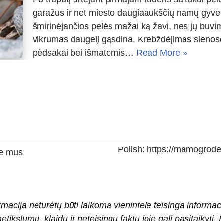
garažus ir net miesto daugiaaukščių namų gyv
šmirinėjančios pelės mažai ką žavi, nes jų buvim
vikrumas daugelį gąsdina. Krebždėjimas sienose,
pėdsakai bei išmatomis…
Read More »
Polish:
https://mamogrodek
e mus
rmacija neturėtų būti laikoma vienintele teisinga informac
 netikslumų, klaidų ir neteisingų faktų joje gali pasitaiky