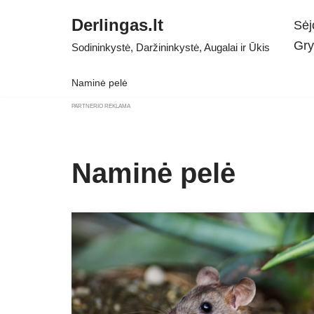
Derlingas.lt
Sėj
Skip
Gry
Sodininkystė, Daržininkystė, Augalai ir Ūkis
to
content
Naminė pelė
PARTNERIO REKLAMA
Naminė pelė