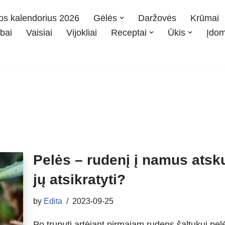
os kalendorius 2026
Gėlės
Daržovės
Krūmai
bai
Vaisiai
Vijokliai
Receptai
Ūkis
Įdo
Pelės – rudenį į namus atsku
jų atsikratyti?
by
Edita
2023-09-25
Po truputį artėjant pirmajam rudens šaltukui pe