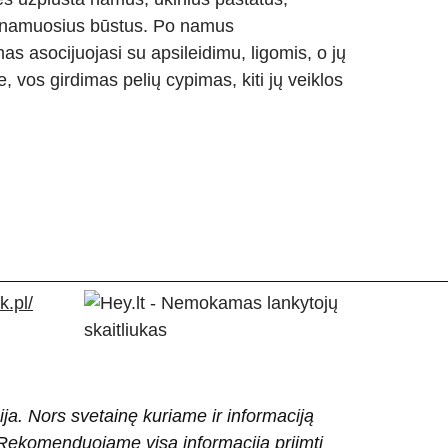
enamuosius būstus. Po namus
as asocijuojasi su apsileidimu, ligomis, o jų
 vos girdimas pelių cypimas, kiti jų veiklos
.pl/
ija. Nors svetainę kuriame ir informaciją
ti. Rekomenduojame visą informaciją priimti