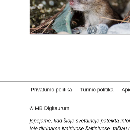
Privatumo politika
Turinio politika
Api
© MB Digitaurum
Įspėjame, kad šioje svetainėje pateikta info
joje tikriname įvairiuose šaltiniuose, tačiau