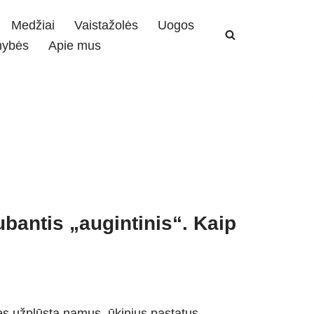
Medžiai
Vaistažolės
Uogos
mybės
Apie mus
bantis „augintinis“. Kaip
lės užplūsta namus, ūkinius pastatus,