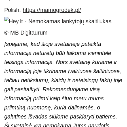
Polish:
https://mamogrodek.pl/
© MB Digitaurum
Įspėjame, kad šioje svetainėje pateikta
informacija neturėtų būti laikoma vienintele
teisinga informacija. Nors svetainę kuriame ir
informaciją joje tikriname įvairiuose šaltiniuose,
tačiau netikslumų, klaidų ir neteisingų faktų joje
gali pasitaikyti. Rekomenduojame visą
informaciją priimti kaip šiuo metu mums
priimtiną nuomonę, kuria dalinamės, o
galutines išvadas siūlome pasidaryti patiems.
Ši svetainė yra nemokama Jums naudotis,