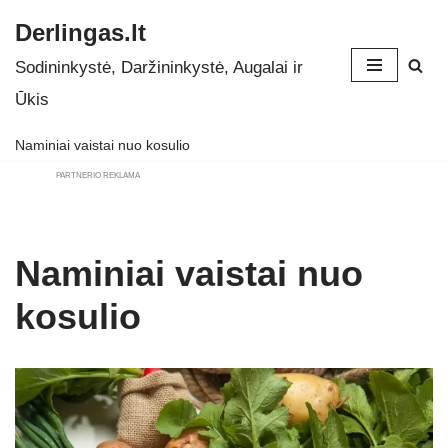
Derlingas.lt
Skip
Sodininkystė, Daržininkystė, Augalai ir
to
Ūkis
content
Naminiai vaistai nuo kosulio
PARTNERIO REKLAMA
Naminiai vaistai nuo
kosulio