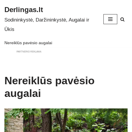
Derlingas.lt
Skip
Sodininkystė, Daržininkystė, Augalai ir
to
Ūkis
content
Nereiklūs pavėsio augalai
PARTNERIO REKLAMA
Nereiklūs pavėsio
augalai