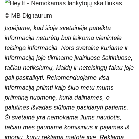
© MB Digitaurum
Įspėjame, kad šioje svetainėje pateikta
informacija neturėtų būti laikoma vienintele
teisinga informacija. Nors svetainę kuriame ir
informaciją joje tikriname įvairiuose šaltiniuose,
tačiau netikslumų, klaidų ir neteisingų faktų joje
gali pasitaikyti. Rekomenduojame visą
informaciją priimti kaip šiuo metu mums
priimtiną nuomonę, kuria dalinamės, o
galutines išvadas siūlome pasidaryti patiems.
Ši svetainė yra nemokama Jums naudotis,
tačiau mes gauname komisinius ir pajamas iš
įmonių, kurių reklamą matote joje. Reklama