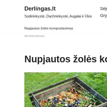
Derlingas.lt
Sėj
Skip
Gry
Sodininkystė, Daržininkystė, Augalai ir Ūkis
to
content
Nupjautos žolės kompostavimas
PARTNERIO REKLAMA
Nupjautos žolės 