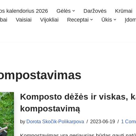
os kalendorius 2026
Gėlės
Daržovės
Krūmai
bai
Vaisiai
Vijokliai
Receptai
Ūkis
Įdo
kompostavimas
Komposto dėžės ir viskas, ką
kompostavimą
by
Dorota Skočik-Polikarpova
2023-06-19
1 Com
Kompostavimas yra geriausias būdas gauti natūr