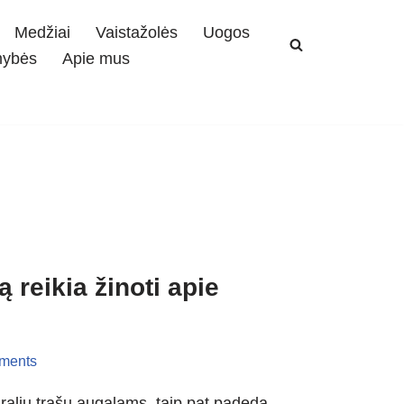
Medžiai
Vaistažolės
Uogos
mybės
Apie mus
 reikia žinoti apie
ments
alių trąšų augalams, taip pat padeda