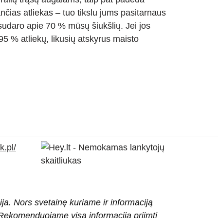
nčias atliekas – tuo tikslu jums pasitarnaus
sudaro apie 70 % mūsų šiukšlių. Jei jos
95 % atliekų, likusių atskyrus maisto
.pl/
ija. Nors svetainę kuriame ir informaciją
ti. Rekomenduojame visą informaciją priimti