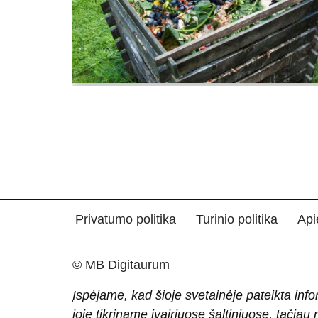
Privatumo politika
Turinio politika
Api
© MB Digitaurum
Įspėjame, kad šioje svetainėje pateikta info
joje tikriname įvairiuose šaltiniuose, tačiau