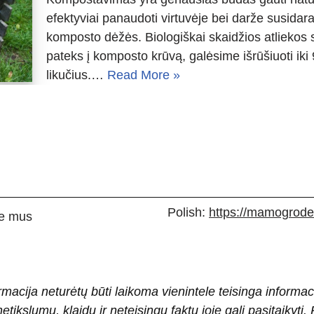
efektyviai panaudoti virtuvėje bei darže susidara
komposto dėžės. Biologiškai skaidžios atliekos 
pateks į komposto krūvą, galėsime išrūšiuoti iki 
likučius.…
Read More »
Polish:
https://mamogrodek
e mus
rmacija neturėtų būti laikoma vienintele teisinga informac
 netikslumų, klaidų ir neteisingų faktų joje gali pasitaiky