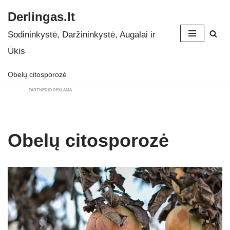
Derlingas.lt
Skip
Sodininkystė, Daržininkystė, Augalai ir
to
Ūkis
content
Obelų citosporozė
PARTNERIO REKLAMA
Obelų citosporozė