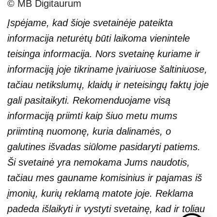
© MB Digitaurum
Įspėjame, kad šioje svetainėje pateikta
informacija neturėtų būti laikoma vienintele
teisinga informacija. Nors svetainę kuriame ir
informaciją joje tikriname įvairiuose šaltiniuose,
tačiau netikslumų, klaidų ir neteisingų faktų joje
gali pasitaikyti. Rekomenduojame visą
informaciją priimti kaip šiuo metu mums
priimtiną nuomonę, kuria dalinamės, o
galutines išvadas siūlome pasidaryti patiems.
Ši svetainė yra nemokama Jums naudotis,
tačiau mes gauname komisinius ir pajamas iš
įmonių, kurių reklamą matote joje. Reklama
padeda išlaikyti ir vystyti svetainę, kad ir toliau