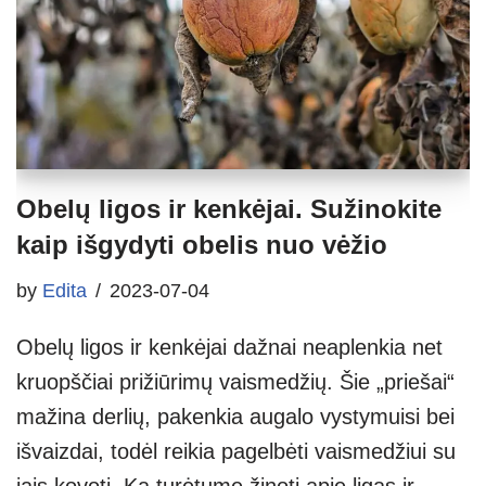
Obelų ligos ir kenkėjai. Sužinokite
kaip išgydyti obelis nuo vėžio
by
Edita
2023-07-04
Obelų ligos ir kenkėjai dažnai neaplenkia net
kruopščiai prižiūrimų vaismedžių. Šie „priešai“
mažina derlių, pakenkia augalo vystymuisi bei
išvaizdai, todėl reikia pagelbėti vaismedžiui su
jais kovoti. Ką turėtume žinoti apie ligas ir