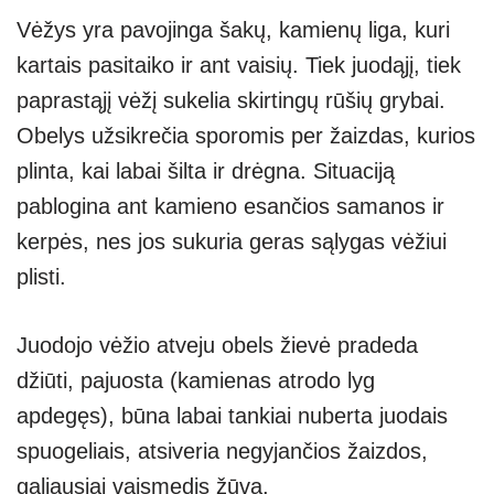
Vėžys yra pavojinga šakų, kamienų liga, kuri
kartais pasitaiko ir ant vaisių. Tiek juodąjį, tiek
paprastąjį vėžį sukelia skirtingų rūšių grybai.
Obelys užsikrečia sporomis per žaizdas, kurios
plinta, kai labai šilta ir drėgna. Situaciją
pablogina ant kamieno esančios samanos ir
kerpės, nes jos sukuria geras sąlygas vėžiui
plisti.
Juodojo vėžio atveju obels žievė pradeda
džiūti, pajuosta (kamienas atrodo lyg
apdegęs), būna labai tankiai nuberta juodais
spuogeliais, atsiveria negyjančios žaizdos,
galiausiai vaismedis žūva.