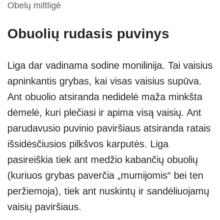
Obelų miltligė
Obuolių rudasis puvinys
Liga dar vadinama sodine monilinija. Tai vaisius
apninkantis grybas, kai visas vaisius supūva.
Ant obuolio atsiranda nedidelė maža minkšta
dėmelė, kuri plečiasi ir apima visą vaisių. Ant
parudavusio puvinio paviršiaus atsiranda ratais
išsidėsčiusios pilkšvos karputės. Liga
pasireiškia tiek ant medžio kabančių obuolių
(kuriuos grybas paverčia „mumijomis“ bei ten
peržiemoja), tiek ant nuskintų ir sandėliuojamų
vaisių paviršiaus.