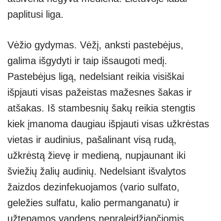
paplitusi liga.
Vėžio gydymas. Vėžį, anksti pastebėjus,
galima išgydyti ir taip išsaugoti medį.
Pastebėjus ligą, nedelsiant reikia visiškai
išpjauti visas pažeistas mažesnes šakas ir
atšakas. Iš stambesnių šakų reikia stengtis
kiek įmanoma daugiau išpjauti visas užkrėstas
vietas ir audinius, pašalinant visą rudą,
užkrėstą žievę ir medieną, nupjaunant iki
šviežių žalių audinių. Nedelsiant išvalytos
žaizdos dezinfekuojamos (vario sulfato,
geležies sulfatu, kalio permanganatu) ir
užtepamos vandens nepraleidžiančiomis