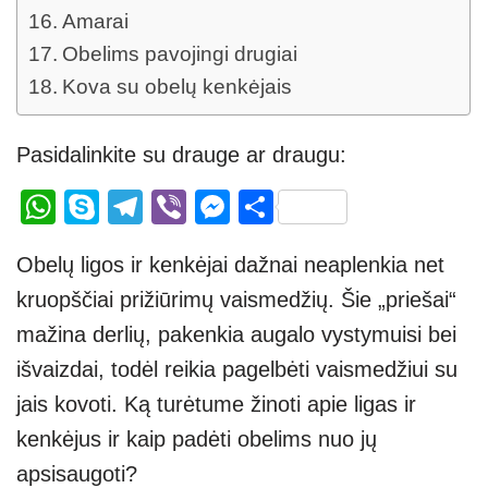
Amarai
Obelims pavojingi drugiai
Kova su obelų kenkėjais
Pasidalinkite su drauge ar draugu:
W
S
T
Vi
M
S
h
ky
el
b
e
h
Obelų ligos ir kenkėjai dažnai neaplenkia net
at
p
e
er
ss
ar
kruopščiai prižiūrimų vaismedžių. Šie „priešai“
s
e
gr
e
e
mažina derlių, pakenkia augalo vystymuisi bei
A
a
n
išvaizdai, todėl reikia pagelbėti vaismedžiui su
p
m
g
jais kovoti. Ką turėtume žinoti apie ligas ir
p
er
kenkėjus ir kaip padėti obelims nuo jų
apsisaugoti?