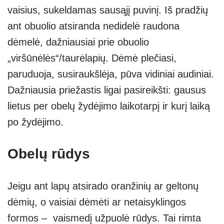
vaisius, sukeldamas sausąjį puvinį. Iš pradžių
ant obuolio atsiranda nedidelė raudona
dėmelė, dažniausiai prie obuolio
„viršūnėlės“/taurėlapių. Dėmė plečiasi,
paruduoja, susiraukšlėja, pūva vidiniai audiniai.
Dažniausia priežastis ligai pasireikšti: gausus
lietus per obelų žydėjimo laikotarpį ir kurį laiką
po žydėjimo.
Obelų rūdys
Jeigu ant lapų atsirado oranžinių ar geltonų
dėmių, o vaisiai dėmėti ar netaisyklingos
formos – vaismedį užpuolė rūdys. Tai rimta