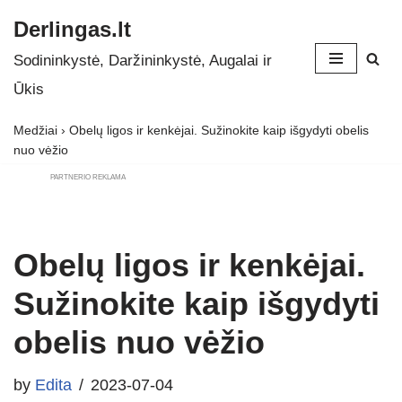
Derlingas.lt
Skip
Sodininkystė, Daržininkystė, Augalai ir
to
Ūkis
content
Medžiai
›
Obelų ligos ir kenkėjai. Sužinokite kaip išgydyti obelis
nuo vėžio
PARTNERIO REKLAMA
Obelų ligos ir kenkėjai.
Sužinokite kaip išgydyti
obelis nuo vėžio
by
Edita
2023-07-04