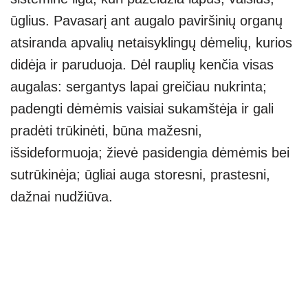
ūglius. Pavasarį ant augalo paviršinių organų
atsiranda apvalių netaisyklingų dėmelių, kurios
didėja ir paruduoja. Dėl rauplių kenčia visas
augalas: sergantys lapai greičiau nukrinta;
padengti dėmėmis vaisiai sukamštėja ir gali
pradėti trūkinėti, būna mažesni,
išsideformuoja; žievė pasidengia dėmėmis bei
sutrūkinėja; ūgliai auga storesni, prastesni,
dažnai nudžiūva.