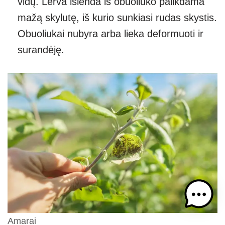
vidų. Lerva išlenda iš obuoliuko palikdama
mažą skylutę, iš kurio sunkiasi rudas skystis.
Obuoliukai nubyra arba lieka deformuoti ir
surandėję.
Amarai