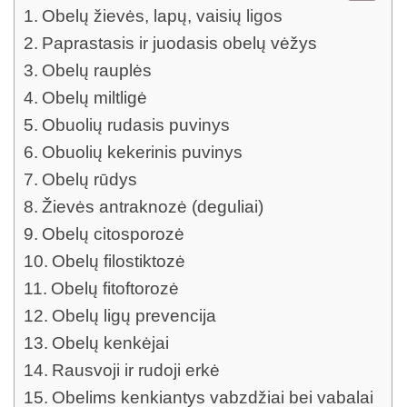
Obelų žievės, lapų, vaisių ligos
Paprastasis ir juodasis obelų vėžys
Obelų rauplės
Obelų miltligė
Obuolių rudasis puvinys
Obuolių kekerinis puvinys
Obelų rūdys
Žievės antraknozė (deguliai)
Obelų citosporozė
Obelų filostiktozė
Obelų fitoftorozė
Obelų ligų prevencija
Obelų kenkėjai
Rausvoji ir rudoji erkė
Obelims kenkiantys vabzdžiai bei vabalai