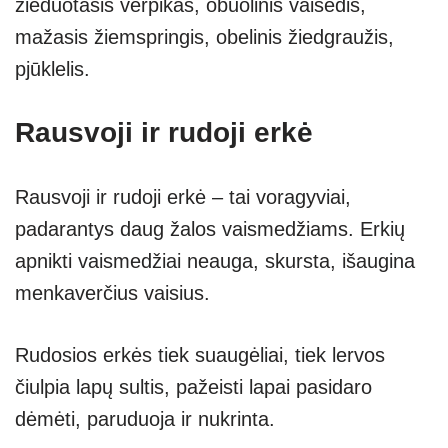
žieduotasis verpikas, obuolinis vaisėdis,
mažasis žiemspringis, obelinis žiedgraužis,
pjūklelis.
Rausvoji ir rudoji erkė
Rausvoji ir rudoji erkė – tai voragyviai,
padarantys daug žalos vaismedžiams. Erkių
apnikti vaismedžiai neauga, skursta, išaugina
menkaverčius vaisius.
Rudosios erkės tiek suaugėliai, tiek lervos
čiulpia lapų sultis, pažeisti lapai pasidaro
dėmėti, paruduoja ir nukrinta.