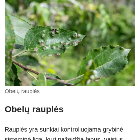
Obelų rauplės
Obelų rauplės
Rauplės yra sunkiai kontroliuojama grybinė
sisteminė liga, kuri pažeidžia lapus, vaisius,