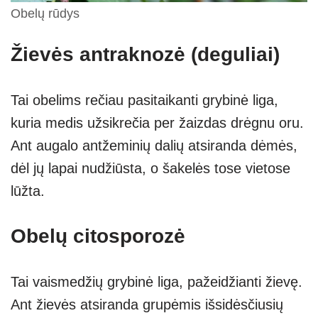
Obelų rūdys
Žievės antraknozė (deguliai)
Tai obelims rečiau pasitaikanti grybinė liga,
kuria medis užsikrečia per žaizdas drėgnu oru.
Ant augalo antžeminių dalių atsiranda dėmės,
dėl jų lapai nudžiūsta, o šakelės tose vietose
lūžta.
Obelų citosporozė
Tai vaismedžių grybinė liga, pažeidžianti žievę.
Ant žievės atsiranda grupėmis išsidėsčiusių