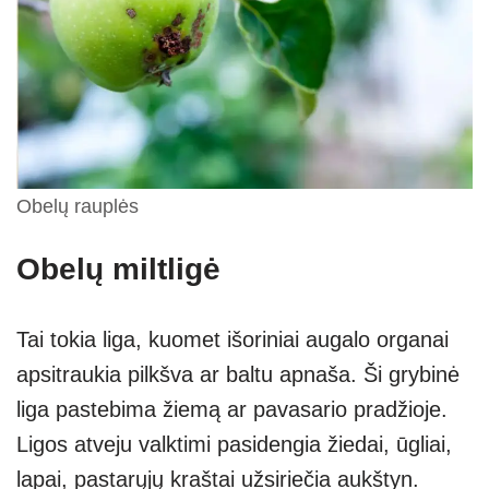
Obelų rauplės
Obelų miltligė
Tai tokia liga, kuomet išoriniai augalo organai
apsitraukia pilkšva ar baltu apnaša. Ši grybinė
liga pastebima žiemą ar pavasario pradžioje.
Ligos atveju valktimi pasidengia žiedai, ūgliai,
lapai, pastarųjų kraštai užsiriečia aukštyn.