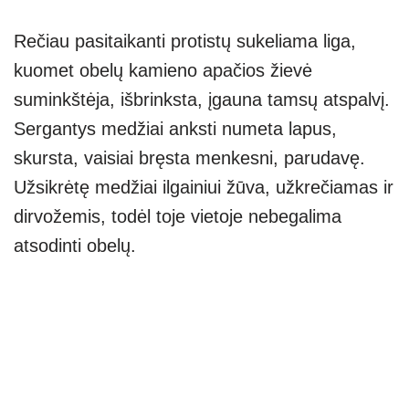
Rečiau pasitaikanti protistų sukeliama liga,
kuomet obelų kamieno apačios žievė
suminkštėja, išbrinksta, įgauna tamsų atspalvį.
Sergantys medžiai anksti numeta lapus,
skursta, vaisiai bręsta menkesni, parudavę.
Užsikrėtę medžiai ilgainiui žūva, užkrečiamas ir
dirvožemis, todėl toje vietoje nebegalima
atsodinti obelų.