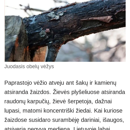
Juodasis obelų vėžys
Paprastojo vėžio atveju ant šakų ir kamienų
atsiranda žaizdos. Žievės plyšeliuose atsiranda
raudonų karpučių, žievė šerpetoja, dažnai
lupasi, matomi koncentriški žiedai. Kai kuriose
žaizdose susidaro surambėję dariniai, išaugos,
atsiveria negyva mediena. Lietuvoje labai