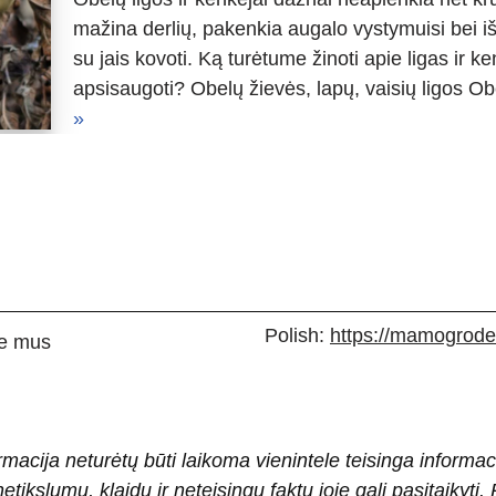
mažina derlių, pakenkia augalo vystymuisi bei iš
su jais kovoti. Ką turėtume žinoti apie ligas ir k
apsisaugoti? Obelų žievės, lapų, vaisių ligos Ob
»
Polish:
https://mamogrodek
e mus
rmacija neturėtų būti laikoma vienintele teisinga informac
 netikslumų, klaidų ir neteisingų faktų joje gali pasitaiky