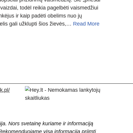
vaizdai, todėl reikia pagelbėti vaismedžiui
enkėjus ir kaip padėti obelims nuo jų
elis gali užklupti šios žievės,…
Read More
.pl/
ija. Nors svetainę kuriame ir informaciją
ti. Rekomenduojame visą informaciją priimti