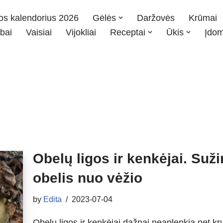
os kalendorius 2026
Gėlės
Daržovės
Krūmai
bai
Vaisiai
Vijokliai
Receptai
Ūkis
Įdo
Obelų ligos ir kenkėjai. Suži
obelis nuo vėžio
by
Edita
2023-07-04
Obelų ligos ir kenkėjai dažnai neaplenkia net kr