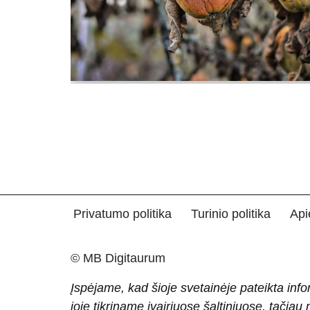
Privatumo politika
Turinio politika
Api
© MB Digitaurum
Įspėjame, kad šioje svetainėje pateikta info
joje tikriname įvairiuose šaltiniuose, tačiau