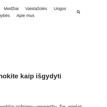
Medžiai
Vaistažolės
Uogos
mybės
Apie mus
nokite kaip išgydyti
uopščiai prižiūrimų vaismedžių. Šie „priešai“