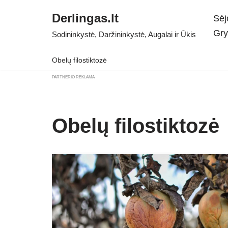
Derlingas.lt
Sėj
Skip
Gry
Sodininkystė, Daržininkystė, Augalai ir Ūkis
to
content
Obelų filostiktozė
PARTNERIO REKLAMA
Obelų filostiktozė