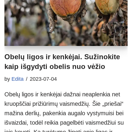
Obelų ligos ir kenkėjai. Sužinokite
kaip išgydyti obelis nuo vėžio
by
Edita
2023-07-04
Obelų ligos ir kenkėjai dažnai neaplenkia net
kruopščiai prižiūrimų vaismedžių. Šie „priešai“
mažina derlių, pakenkia augalo vystymuisi bei
išvaizdai, todėl reikia pagelbėti vaismedžiui su
jais kovoti. Ką turėtume žinoti apie ligas ir