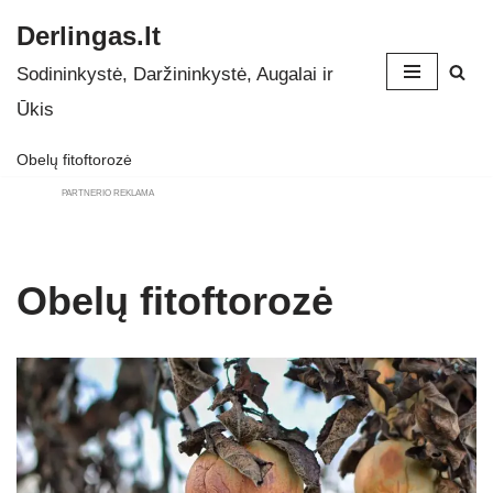
Derlingas.lt
Skip
Sodininkystė, Daržininkystė, Augalai ir
to
Ūkis
content
Obelų fitoftorozė
PARTNERIO REKLAMA
Obelų fitoftorozė