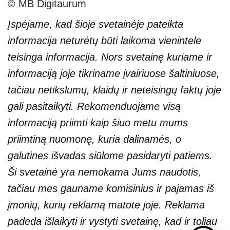
© MB Digitaurum
Įspėjame, kad šioje svetainėje pateikta
informacija neturėtų būti laikoma vienintele
teisinga informacija. Nors svetainę kuriame ir
informaciją joje tikriname įvairiuose šaltiniuose,
tačiau netikslumų, klaidų ir neteisingų faktų joje
gali pasitaikyti. Rekomenduojame visą
informaciją priimti kaip šiuo metu mums
priimtiną nuomonę, kuria dalinamės, o
galutines išvadas siūlome pasidaryti patiems.
Ši svetainė yra nemokama Jums naudotis,
tačiau mes gauname komisinius ir pajamas iš
įmonių, kurių reklamą matote joje. Reklama
padeda išlaikyti ir vystyti svetainę, kad ir toliau