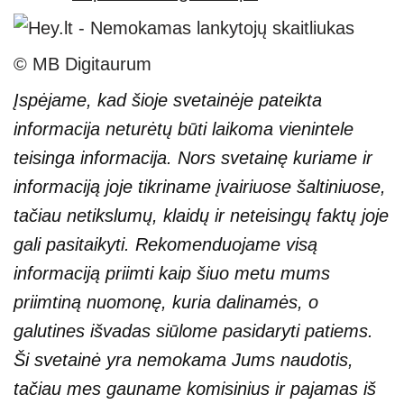
© MB Digitaurum
Įspėjame, kad šioje svetainėje pateikta
informacija neturėtų būti laikoma vienintele
teisinga informacija. Nors svetainę kuriame ir
informaciją joje tikriname įvairiuose šaltiniuose,
tačiau netikslumų, klaidų ir neteisingų faktų joje
gali pasitaikyti. Rekomenduojame visą
informaciją priimti kaip šiuo metu mums
priimtiną nuomonę, kuria dalinamės, o
galutines išvadas siūlome pasidaryti patiems.
Ši svetainė yra nemokama Jums naudotis,
tačiau mes gauname komisinius ir pajamas iš