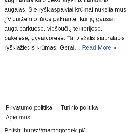
augalas. Šie ryškiaspalviai krūmai nukelia mus
į Viduržemio jūros pakrantę, kur jų gausiai
auga parkuose, viešbučių teritorijose,
pakelėse, gyvatvorėse. Tai visžalis siauralapis
ryškiažiedis krūmas. Gerai…
Read More »
Privatumo politika
Turinio politika
Apie mus
Polish:
https://mamogrodek.pl/