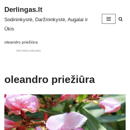
Derlingas.lt
Skip
Sodininkystė, Daržininkystė, Augalai ir
to
Ūkis
content
oleandro priežiūra
PARTNERIO REKLAMA
oleandro priežiūra