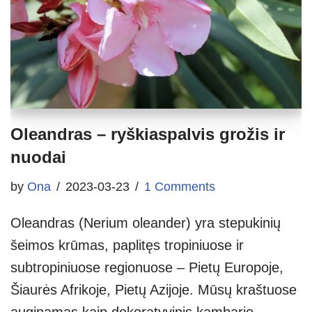
Oleandras – ryškiaspalvis grožis ir
nuodai
by
Ona
2023-03-23
1 Comments
Oleandras (Nerium oleander) yra stepukinių
šeimos krūmas, paplitęs tropiniuose ir
subtropiniuose regionuose – Pietų Europoje,
Šiaurės Afrikoje, Pietų Azijoje. Mūsų kraštuose
auginamas kaip dekoratyvinis kambario